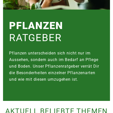
e
 Öffnungszeiten
 Öffnungszeiten
PFLANZEN
RATGEBER
n
en
Pflanzen unterscheiden sich nicht nur im
Aussehen, sondern auch im Bedarf an Pflege
und Boden. Unser Pflanzenratgeber verrät Dir
die Besonderheiten einzelner Pflanzenarten
und wie mit diesen umzugehen ist.
AKTUELL BELIEBTE THEMEN