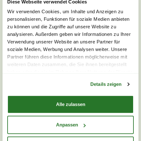
Diese Webseite verwendet Cookies
Wir verwenden Cookies, um Inhalte und Anzeigen zu
RISPENHORTENSIE
personalisieren, Funktionen für soziale Medien anbieten
zu können und die Zugriffe auf unsere Website zu
analysieren. Außerdem geben wir Informationen zu Ihrer
ROSE
Verwendung unserer Website an unsere Partner für
soziale Medien, Werbung und Analysen weiter. Unsere
SANSEVIERIA
Partner führen diese Informationen möglicherweise mit
weiteren Daten zusammen, die Sie ihnen bereitgestellt
haben oder die sie im Rahmen Ihrer Nutzung der Dienste
SONNENBLUME
Warenkorb lädt
gesammelt haben.
Details zeigen
STAUDEN
Alle zulassen
SUKKULENTEN
Anpassen
TULPE