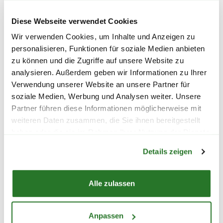
ZIERSTRÄUCHERN
Diese Webseite verwendet Cookies
Wir verwenden Cookies, um Inhalte und Anzeigen zu
Du möchtest Dich vor Ort inspirieren lassen und die
personalisieren, Funktionen für soziale Medien anbieten
perfekten Ziersträucher für Deinen Garten kaufen? In
zu können und die Zugriffe auf unsere Website zu
unseren deutschlandweit verteilten Blumenmärkten
analysieren. Außerdem geben wir Informationen zu Ihrer
und Gartencentern wartet eine große Auswahl an
Verwendung unserer Website an unsere Partner für
Pflanzen für Garten und Balkon auf Dich. Unser
soziale Medien, Werbung und Analysen weiter. Unsere
freundliches Fachpersonal steht Dir mit Rat und Tat
Partner führen diese Informationen möglicherweise mit
zur Seite, beantwortet all Deine Fragen und hilft Dir
weiteren Daten zusammen, die Sie ihnen bereitgestellt
dabei, die passenden Rhododendren, Azaleen,
haben oder die sie im Rahmen Ihrer Nutzung der Dienste
Warenkorb lädt
gesammelt haben.
Blütengehölze, Kletterpflanzen oder mediterran
Details zeigen
Pflanzen für Dein Zuhause zu finden. Gemeinsam
schauen wir, welche Sorte am besten zu Deinen
Alle zulassen
Wünschen und den Gegebenheiten vor Ort passt. So
kannst Du garantiert eine Pflanze kaufen, die bei Dir
ideal gedeiht. Schau einfach in einem unserer
Anpassen
Gartencenter oder Blumenmärkte in Deiner Nähe