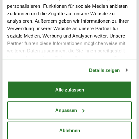
personalisieren, Funktionen für soziale Medien anbieten
Karton, der ihm den besten Halt gibt. Außerdem
zu können und die Zugriffe auf unsere Website zu
werden die Blumen vor dem Versenden mit
analysieren. Außerdem geben wir Informationen zu Ihrer
einer feuchtigkeitsspendenden Schutzwindel
Verwendung unserer Website an unsere Partner für
versehen, damit sie während des Transports
soziale Medien, Werbung und Analysen weiter. Unsere
nicht austrocknen.
Partner führen diese Informationen möglicherweise mit
weiteren Daten zusammen, die Sie ihnen bereitgestellt
haben oder die sie im Rahmen Ihrer Nutzung der Dienste
Warenkorb lädt
gesammelt haben.
Details zeigen
Alle zulassen
BLUMEN VERSENDEN
Anpassen
IN VIER SCHRITTEN
Überrasche Deine Lieblingsmenschen mit
Ablehnen
einem Blumenstrauß oder werde selbst mit