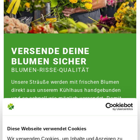
VERSENDE DEINE
BLUMEN SICHER
BLUMEN-RISSE-QUALITÄT
Unsere Sträuße werden mit frischen Blumen
direkt aus unserem Kühlhaus handgebunden
und so schnell wie möglich versendet. Damit
sie unversehrt bei der Empfängerin oder dem
Empfänger ankommen, achten wir
selbstverständlich auf einen zuverlässigen und
Diese Webseite verwendet Cookies
sicheren Transport. Dafür legen wir den
Wir verwenden Cookies, um Inhalte und Anzeigen zu
Blumenstrauß vorsichtig in einen stabilen