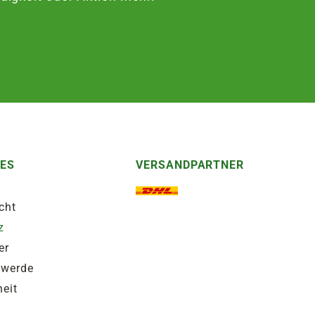
HES
VERSANDPARTNER
cht
z
er
hwerde
heit