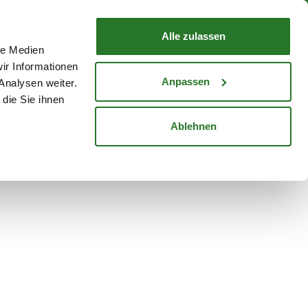
nd mit Wunschlieferdatum
WARENKORB
Warenkorb schließen
Alle zulassen
le Medien
Mein Konto
Standorte
ir Informationen
Anmelden
Anpassen
Analysen weiter.
die Sie ihnen
cheine
Karriere
Ablehnen