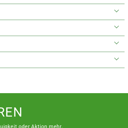
Warenkorb lädt
REN
igkeit oder Aktion mehr.