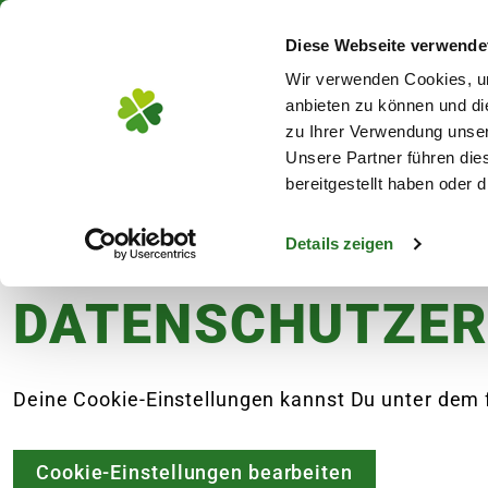
Über 130 Standorte in De
Diese Webseite verwende
Zum Hauptinhalt
Wir verwenden Cookies, um
anbieten zu können und di
zu Ihrer Verwendung unser
Unsere Partner führen die
Blumen
Pflanz
bereitgestellt haben oder
Details zeigen
Datenschutz
DATENSCHUTZE
s
Deine Cookie-Einstellungen kannst Du unter dem
Cookie-Einstellungen bearbeiten