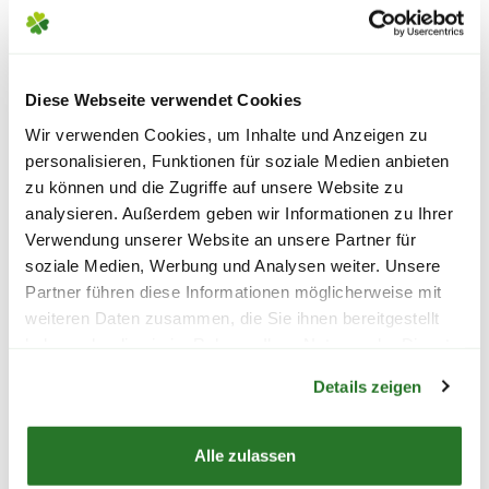
direkt aus unserem Kühlhaus handgebunden
und so schnell wie möglich versendet. Damit
sie unversehrt bei der Empfängerin oder dem
Diese Webseite verwendet Cookies
Empfänger ankommen, achten wir
selbstverständlich auf einen zuverlässigen und
Wir verwenden Cookies, um Inhalte und Anzeigen zu
sicheren Transport. Dafür legen wir den
personalisieren, Funktionen für soziale Medien anbieten
zu können und die Zugriffe auf unsere Website zu
Blumenstrauß vorsichtig in einen stabilen
analysieren. Außerdem geben wir Informationen zu Ihrer
Karton, der ihm den besten Halt gibt. Außerdem
Verwendung unserer Website an unsere Partner für
werden die Blumen vor dem Versenden mit
soziale Medien, Werbung und Analysen weiter. Unsere
einer feuchtigkeitsspendenden Schutzwindel
Partner führen diese Informationen möglicherweise mit
versehen, damit sie während des Transports
weiteren Daten zusammen, die Sie ihnen bereitgestellt
nicht austrocknen.
haben oder die sie im Rahmen Ihrer Nutzung der Dienste
Warenkorb lädt
gesammelt haben.
Details zeigen
Alle zulassen