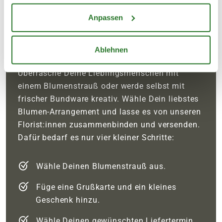
Anpassen
BLUMEN VERSENDEN
IN VIER SCHRITTEN
Ablehnen
Überrasche Deine Lieblingsmenschen mit
einem Blumenstrauß oder werde selbst mit
frischer Bundware kreativ. Wähle Dein liebstes
Blumen-Arrangement und lasse es von unseren
Florist:innen zusammenbinden und versenden.
Dafür bedarf es nur vier kleiner Schritte:
Wähle Deinen Blumenstrauß aus.
Füge eine Grußkarte und ein kleines
Geschenk hinzu.
Wähle Deinen gewünschten Liefertermin