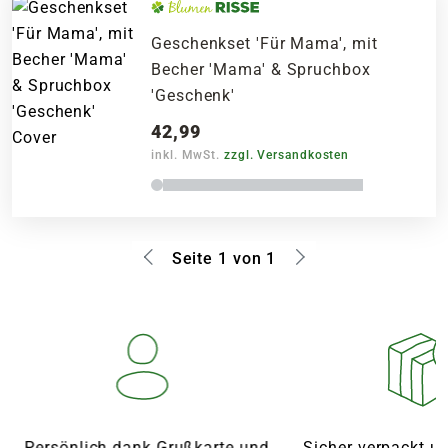
Geschenkset 'Für Mama', mit
Becher 'Mama' & Spruchbox
'Geschenk'
42,99
inkl. MwSt.
zzgl. Versandkosten
Seite 1 von 1
Persönlich dank Grußkarte und
Sicher verpackt u