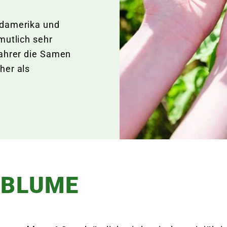
üdamerika und
mutlich sehr
fahrer die Samen
her als
NBLUME