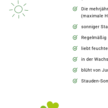
Die mehrjäh
(maximale H
sonniger Sta
Regelmäßig g
liebt feucht
in der Wach
blüht von Ju
Stauden-Son