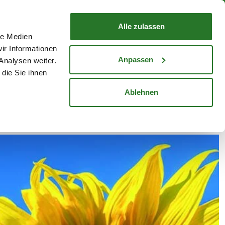
nd mit Wunschlieferdatum
WARENKORB
Warenkorb schließen
Alle zulassen
le Medien
Mein Konto
Standorte
ir Informationen
Anmelden
Anpassen
Analysen weiter.
die Sie ihnen
cheine
Karriere
Ablehnen