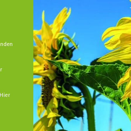
enden
r
Hier