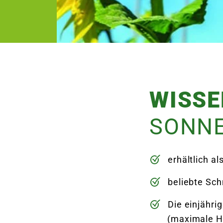
WISS
SONN
erhältlich a
beliebte Sch
Die einjähri
(maximale H