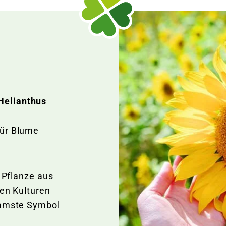
Helianthus
ür Blume
e Pflanze aus
len Kulturen
samste Symbol