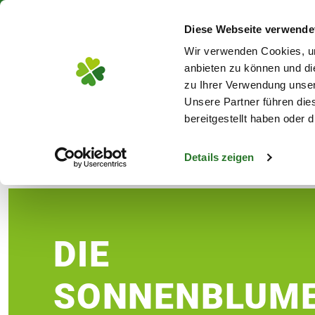
Über 130 Standorte in De
Diese Webseite verwende
Zum Hauptinhalt
Wir verwenden Cookies, um
anbieten zu können und di
zu Ihrer Verwendung unser
Unsere Partner führen die
Blumen
Pflanz
bereitgestellt haben oder
Details zeigen
Ratgeber
Pflanzenratgeber
Sonnenblum
s
DIE
SONNENBLUM