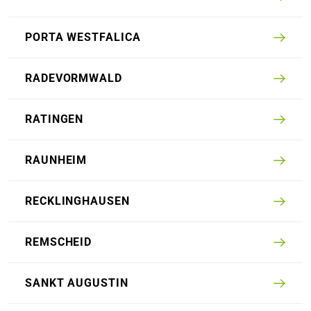
PORTA WEST­FALICA
RADE­VORM­WALD
RATINGEN
RAUN­HEIM
RECKLINGHAUSEN
REM­SCHEID
SANKT AU­GUST­IN