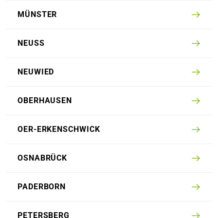
MÜNSTER
NEUSS
NEU­WIED
OBER­HAUSEN
OER-ERKEN­SCHWICK
OSNABRÜCK
PADERBORN
PETERS­BERG