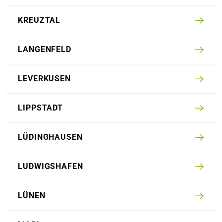
KREUZ­TAL
LANGEN­FELD
LEVER­KUSEN
LIPP­STADT
LÜDINGHAUSEN
LUDWIGS­HAFEN
LÜNEN