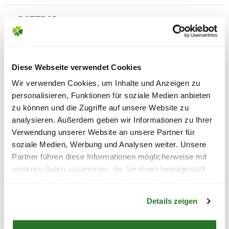
BOTTROP
BRÜHL
Diese Webseite verwendet Cookies
CASTROP-RAUXEL
Wir verwenden Cookies, um Inhalte und Anzeigen zu
personalisieren, Funktionen für soziale Medien anbieten
zu können und die Zugriffe auf unsere Website zu
DATTELN
analysieren. Außerdem geben wir Informationen zu Ihrer
Verwendung unserer Website an unsere Partner für
DINS­LAKEN
soziale Medien, Werbung und Analysen weiter. Unsere
Partner führen diese Informationen möglicherweise mit
weiteren Daten zusammen, die Sie ihnen bereitgestellt
DORM­AGEN
haben oder die sie im Rahmen Ihrer Nutzung der Dienste
Warenkorb lädt
gesammelt haben.
DORTMUND
Details zeigen