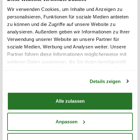
Unsere Sträuße werden mit frischen Blumen
Wir verwenden Cookies, um Inhalte und Anzeigen zu
direkt aus unserem Kühlhaus handgebunden
personalisieren, Funktionen für soziale Medien anbieten
und so schnell wie möglich versendet. Damit
zu können und die Zugriffe auf unsere Website zu
sie unversehrt bei der Empfängerin oder dem
analysieren. Außerdem geben wir Informationen zu Ihrer
Empfänger ankommen, achten wir
Verwendung unserer Website an unsere Partner für
selbstverständlich auf einen zuverlässigen und
soziale Medien, Werbung und Analysen weiter. Unsere
sicheren Transport. Dafür legen wir den
Partner führen diese Informationen möglicherweise mit
Blumenstrauß vorsichtig in einen stabilen
weiteren Daten zusammen, die Sie ihnen bereitgestellt
haben oder die sie im Rahmen Ihrer Nutzung der Dienste
Karton, der ihm den besten Halt gibt. Außerdem
Warenkorb lädt
gesammelt haben.
werden die Blumen vor dem Versenden mit
Details zeigen
einer feuchtigkeitsspendenden Schutzwindel
versehen, damit sie während des Transports
Alle zulassen
nicht austrocknen.
Anpassen