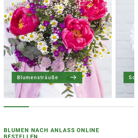
Blumensträuße
Sc
BLUMEN NACH ANLASS ONLINE
BESTELLEN