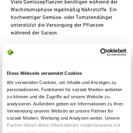
Viele Gemüsepflanzen benötigen während der
Wachstumsphase regelmäßig Nährstoffe. Ein
hochwertiger Gemüse- oder Tomatendünger
unterstützt die Versorgung der Pflanzen
während der Saison.
Starkzehrer wie Tomaten, Paprika, Gurken,
Broccoli und andere Kohlarten haben einen
besonders hohen Nährstoffbedarf. Salat
benötigt in der Regel weniger Dünger, profitiert
Diese Webseite verwendet Cookies
jedoch ebenfalls von einem nährstoffreichen
Wir verwenden Cookies, um Inhalte und Anzeigen zu
Boden.
personalisieren, Funktionen für soziale Medien anbieten
zu können und die Zugriffe auf unsere Website zu
analysieren. Außerdem geben wir Informationen zu Ihrer
Düngen Sie lieber regelmäßig und in
Verwendung unserer Website an unsere Partner für
passenden Mengen als große Mengen auf
soziale Medien, Werbung und Analysen weiter. Unsere
einmal. Eine Überdüngung kann das
Partner führen diese Informationen möglicherweise mit
Pflanzenwachstum beeinträchtigen.
weiteren Daten zusammen, die Sie ihnen bereitgestellt