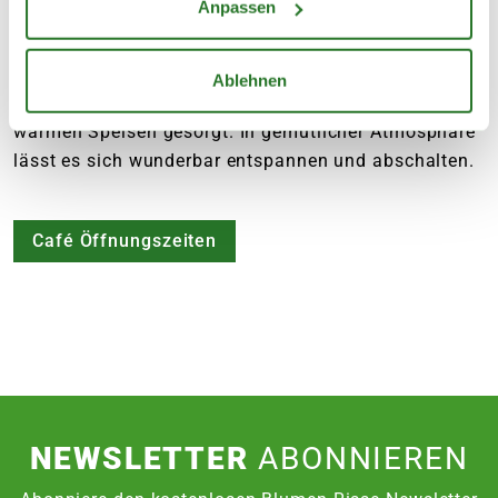
Anpassen
Genieße frische Kaffeespezialitäten, leckeren Kuchen
und süße Kleinigkeiten. Auch für den kleinen Hunger
Ablehnen
zwischendurch ist mit Frühstücksangeboten und
warmen Speisen gesorgt. In gemütlicher Atmosphäre
lässt es sich wunderbar entspannen und abschalten.
Café Öffnungszeiten
NEWSLETTER
ABONNIEREN