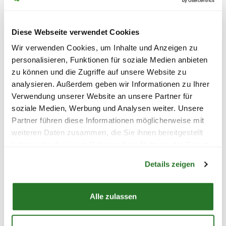
Münster-Loddenheide
von 11:00 bis 16:00 Uhr
Osna­brück-West­stadt
von 11:00 bis 14:00 Uhr
Diese Webseite verwendet Cookies
Pader­born-Kern­stadt
von 11:00 bis 16:00 Uhr
Wir verwenden Cookies, um Inhalte und Anzeigen zu
personalisieren, Funktionen für soziale Medien anbieten
Recklinghausen-Süd
von 11:00 bis 16:00 Uhr
zu können und die Zugriffe auf unsere Website zu
analysieren. Außerdem geben wir Informationen zu Ihrer
Soest
von 11:00 bis 16:00 Uhr
Verwendung unserer Website an unsere Partner für
soziale Medien, Werbung und Analysen weiter. Unsere
Würselen
von 11:00 bis 16:00 Uhr
Partner führen diese Informationen möglicherweise mit
UNSERE CAFÉS HABEN
weiteren Daten zusammen, die Sie ihnen bereitgestellt
haben oder die sie im Rahmen Ihrer Nutzung der Dienste
SONNTAGS GEÖFFNET
Warenkorb lädt
gesammelt haben.
Details zeigen
Zum perfekten Sonntag gehört natürlich auch eine
kleine Auszeit mit gutem Kaffee und etwas Leckerem
Alle zulassen
dazu. Deshalb haben unsere Cafés auch sonntags für
Dich geöffnet.