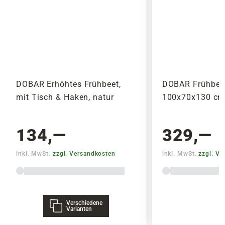
DOBAR Erhöhtes Frühbeet,
DOBAR Frühbeet 
mit Tisch & Haken, natur
100x70x130 cm,
134,—
329,—
inkl. MwSt.
zzgl. Versandkosten
inkl. MwSt.
zzgl. V
Verschiedene
Varianten