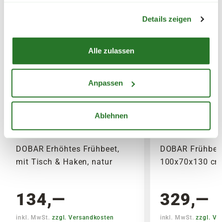
Warenkorb lädt
gesammelt haben.
Details zeigen
Alle zulassen
Anpassen
Ablehnen
DOBAR Erhöhtes Frühbeet,
DOBAR Frühbeet 
mit Tisch & Haken, natur
100x70x130 cm,
134,—
329,—
inkl. MwSt.
zzgl. Versandkosten
inkl. MwSt.
zzgl. V