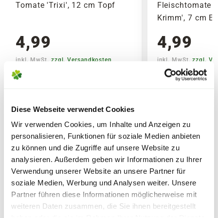
Tomate 'Trixi', 12 cm Topf
Fleischtomate 
Krimm', 7 cm Er
4,99
4,99
inkl. MwSt.
zzgl. Versandkosten
inkl. MwSt.
zzgl. V
Diese Webseite verwendet Cookies
Wir verwenden Cookies, um Inhalte und Anzeigen zu
personalisieren, Funktionen für soziale Medien anbieten
zu können und die Zugriffe auf unsere Website zu
analysieren. Außerdem geben wir Informationen zu Ihrer
ÄHNLICHE ARTIKEL
Verwendung unserer Website an unsere Partner für
soziale Medien, Werbung und Analysen weiter. Unsere
Partner führen diese Informationen möglicherweise mit
weiteren Daten zusammen, die Sie ihnen bereitgestellt
haben oder die sie im Rahmen Ihrer Nutzung der Dienste