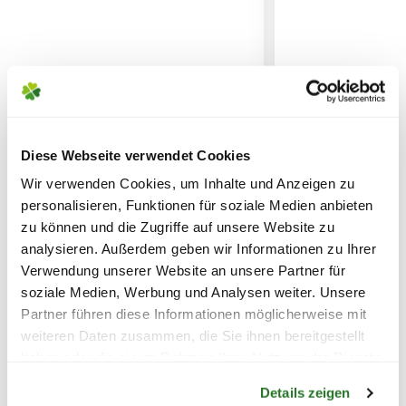
KÖNNEN ENTSTEHEN
PAKETVERSAND
6,95€
für Standardpakete (z.B.Dünger oder
Zubehör)
7,95€
für größere Pakete (z.B. Pflanzen oder
Erde)
Diese Webseite verwendet Cookies
Bio-Jungpflanze Cherry
Bio-Jungpflanz
Wir verwenden Cookies, um Inhalte und Anzeigen zu
Tomate 'Trixi', 12 cm Topf
Fleischtomate 
SPERRGUTVERSAND
personalisieren, Funktionen für soziale Medien anbieten
Krimm', 7 cm Er
zu können und die Zugriffe auf unsere Website zu
14,95€
analysieren. Außerdem geben wir Informationen zu Ihrer
4,99
4,99
Verwendung unserer Website an unsere Partner für
SPEDITIONSVERSAND
soziale Medien, Werbung und Analysen weiter. Unsere
inkl. MwSt.
zzgl. Versandkosten
inkl. MwSt.
zzgl. V
29,95€
Partner führen diese Informationen möglicherweise mit
weiteren Daten zusammen, die Sie ihnen bereitgestellt
haben oder die sie im Rahmen Ihrer Nutzung der Dienste
Warenkorb lädt
gesammelt haben.
Details zeigen