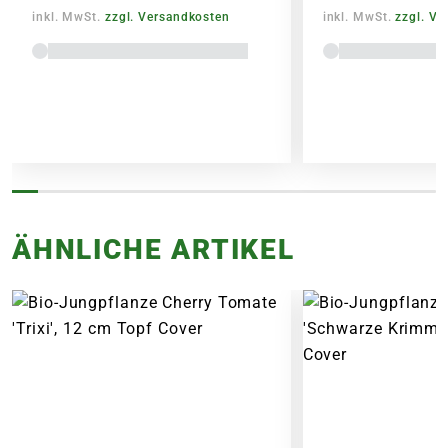
Bitte beachte das Pflanzen nicht vor
inkl. MwSt.
zzgl. Versandkosten
inkl. MwSt.
zzgl. V
Wochenenden oder Feiertagen verschickt
werden, um lange Standzeiten zu vermeiden.
ÄHNLICHE ARTIKEL
Lieferhinweise
FOLGENDE VERSANDKOSTEN