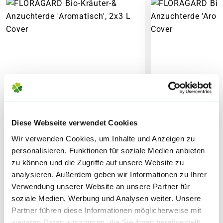
Zubehör)
7,95€
für größere Pakete (z.B. Pflanzen oder
Erde)
SPERRGUTVERSAND
14,95€
SPEDITIONSVERSAND
29,95€
Diese Webseite verwendet Cookies
Wir verwenden Cookies, um Inhalte und Anzeigen zu
personalisieren, Funktionen für soziale Medien anbieten
zu können und die Zugriffe auf unsere Website zu
FLORAGARD Bio-Kräuter-&
FLORAGARD Bio
analysieren. Außerdem geben wir Informationen zu Ihrer
Anzuchterde 'Aromatisch', 2x3
Anzuchterde 'Ar
Verwendung unserer Website an unsere Partner für
L
L
soziale Medien, Werbung und Analysen weiter. Unsere
Partner führen diese Informationen möglicherweise mit
11,99
16,99
weiteren Daten zusammen, die Sie ihnen bereitgestellt