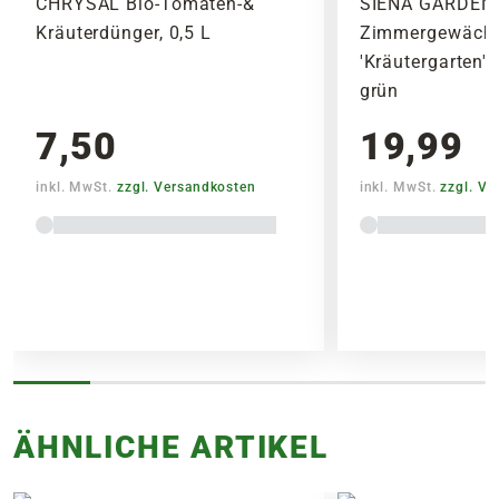
CHRYSAL Bio-Tomaten-&
SIENA GARDEN
Kräuterdünger, 0,5 L
Zimmergewächs
'Kräutergarten',
grün
7,50
19,99
inkl. MwSt.
zzgl. Versandkosten
inkl. MwSt.
zzgl. V
Lieferhinweise
FOLGENDE VERSANDKOSTEN
KÖNNEN ENTSTEHEN
ÄHNLICHE ARTIKEL
PAKETVERSAND
6,95€
für Standardpakete (z.B.Dünger oder