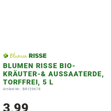
e
 Öffnungszeiten
 Öffnungszeiten
n
en
BLUMEN RISSE BIO-
KRÄUTER-& AUSSAATERDE,
TORFFREI, 5 L
Artikel-Nr.: BR129678
3,99