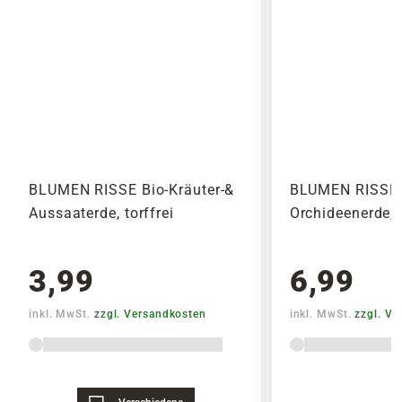
BLUMEN RISSE Bio-Kräuter-&
BLUMEN RISSE 
Aussaaterde, torffrei
Orchideenerde, t
3,99
6,99
inkl. MwSt.
zzgl. Versandkosten
inkl. MwSt.
zzgl. V