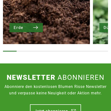
7,95€
für größere Pakete (z.B. Pflanzen oder
Erde)
SPERRGUTVERSAND
Erde
Dü
14,95€
SPEDITIONSVERSAND
29,95€
NEWSLETTER
ABONNIEREN
Abonniere den kostenlosen Blumen Risse Newsletter
und verpasse keine Neuigkeit oder Aktion mehr.