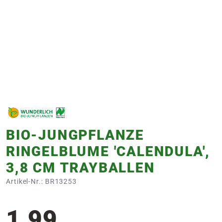
e
 Öffnungszeiten
 Öffnungszeiten
n
en
BIO-JUNGPFLANZE
RINGELBLUME 'CALENDULA',
3,8 CM TRAYBALLEN
Artikel-Nr.: BR13253
1,99