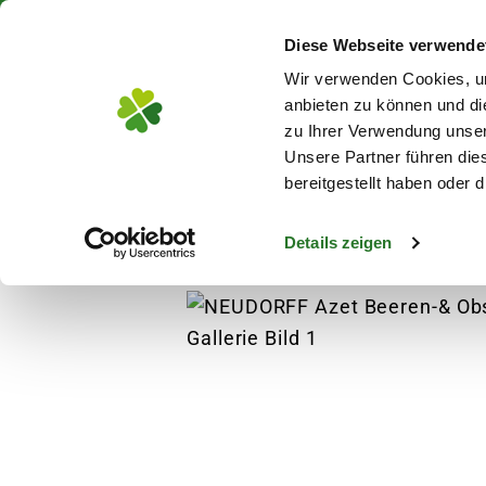
Über 130 Standorte in De
Diese Webseite verwende
Zum Hauptinhalt
Wir verwenden Cookies, um
anbieten zu können und di
zu Ihrer Verwendung unser
Unsere Partner führen die
Blumen
Pflanz
bereitgestellt haben oder
Details zeigen
Garten
Gartenausstattung
Hochbeete & 
s