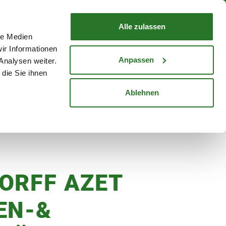
nd mit Wunschlieferdatum
WARENKORB
Warenkorb schließen
Alle zulassen
le Medien
Mein Konto
Standorte
ir Informationen
Anmelden
Anpassen
Analysen weiter.
die Sie ihnen
cheine
Karriere
Ablehnen
er
ORFF AZET
EN-&