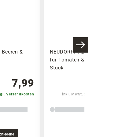
Warenkorb lädt
 Beeren-&
NEUDORFF Azet DüngeSticks
für Tomaten & Erdbeeren, 40
Stück
7,99
6,29
gl. Versandkosten
inkl. MwSt.
zzgl. Versandkosten
chiedene