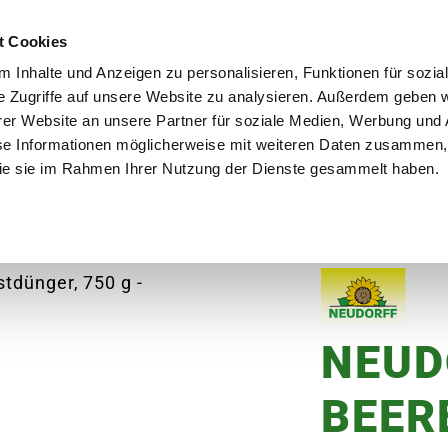
utschland
Qualität seit über 50 Jahren
Blumenversa
t Cookies
 Inhalte und Anzeigen zu personalisieren, Funktionen für sozia
e Zugriffe auf unsere Website zu analysieren. Außerdem geben w
er Website an unsere Partner für soziale Medien, Werbung und 
se Informationen möglicherweise mit weiteren Daten zusammen, 
en
Garten
Aktuelles
Ratgeber
Guts
 die sie im Rahmen Ihrer Nutzung der Dienste gesammelt haben.
Frühbeete
NEUDORFF Azet Beeren-& Obstdüng
NEUD
BEER