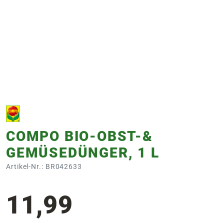
e
 Öffnungszeiten
 Öffnungszeiten
n
en
COMPO BIO-OBST-&
GEMÜSEDÜNGER, 1 L
Artikel-Nr.: BR042633
11,99