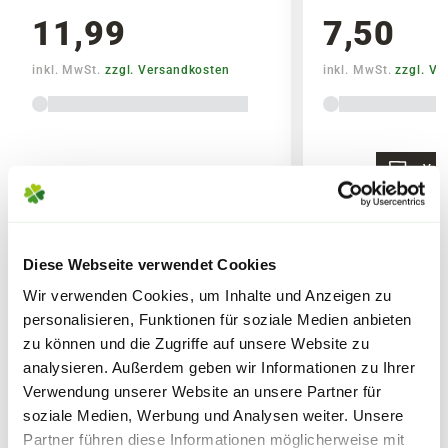
Dosierangaben mit dem Gießwasser und
11,99
7,50
wässer Deine Pflanzen wie gewohnt.
inkl. MwSt.
zzgl. Versandkosten
inkl. MwSt.
zzgl. V
Anwendungszeitraum
Von März bis Oktober.
Lieferhinweise
Vers
Vari
Hinweis
Vor Gebrauch Produktinformationen und
Anwendungshinweise beachten.
Diese Webseite verwendet Cookies
FOLGENDE VERSANDKOSTEN
Wir verwenden Cookies, um Inhalte und Anzeigen zu
WEITERE PRODUKTE
Sicherheitsdatenblatt
KÖNNEN ENTSTEHEN
personalisieren, Funktionen für soziale Medien anbieten
zu können und die Zugriffe auf unsere Website zu
PAKETVERSAND
analysieren. Außerdem geben wir Informationen zu Ihrer
Verwendung unserer Website an unsere Partner für
6,95€
für Standardpakete (z.B.Dünger oder
soziale Medien, Werbung und Analysen weiter. Unsere
Zubehör)
Partner führen diese Informationen möglicherweise mit
7,95€
für größere Pakete (z.B. Pflanzen oder