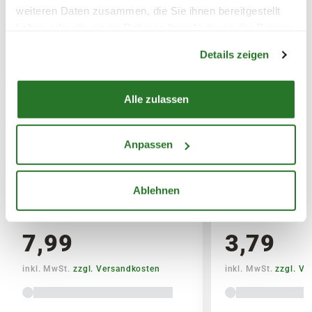
weiteren Daten zusammen, die Sie ihnen bereitgestellt
Erde)
haben oder die sie im Rahmen Ihrer Nutzung der Dienste
Warenkorb lädt
gesammelt haben.
SPERRGUTVERSAND
Details zeigen
14,95€
Alle zulassen
SPEDITIONSVERSAND
29,95€
Anpassen
BLUMEN RISSE Bio-Garten-&
BLUMEN RISSE 
Gemüsedünger
& Palmendünger
Ablehnen
7,99
3,79
inkl. MwSt.
zzgl. Versandkosten
inkl. MwSt.
zzgl. V