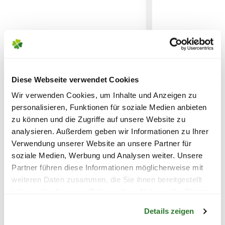
KÖNNEN ENTSTEHEN
PAKETVERSAND
6,95€
für Standardpakete (z.B.Dünger oder
Zubehör)
7,95€
für größere Pakete (z.B. Pflanzen oder
Diese Webseite verwendet Cookies
Bio-Jungpflanze Cherry
Bio-Jungpflanz
Erde)
Wir verwenden Cookies, um Inhalte und Anzeigen zu
Tomate 'Trixi', 12 cm Topf
Fleischtomate 
personalisieren, Funktionen für soziale Medien anbieten
Krimm', 7 cm Er
SPERRGUTVERSAND
zu können und die Zugriffe auf unsere Website zu
14,95€
4,99
4,99
analysieren. Außerdem geben wir Informationen zu Ihrer
Verwendung unserer Website an unsere Partner für
inkl. MwSt.
zzgl. Versandkosten
inkl. MwSt.
zzgl. V
soziale Medien, Werbung und Analysen weiter. Unsere
SPEDITIONSVERSAND
Partner führen diese Informationen möglicherweise mit
29,95€
weiteren Daten zusammen, die Sie ihnen bereitgestellt
haben oder die sie im Rahmen Ihrer Nutzung der Dienste
Warenkorb lädt
gesammelt haben.
Details zeigen