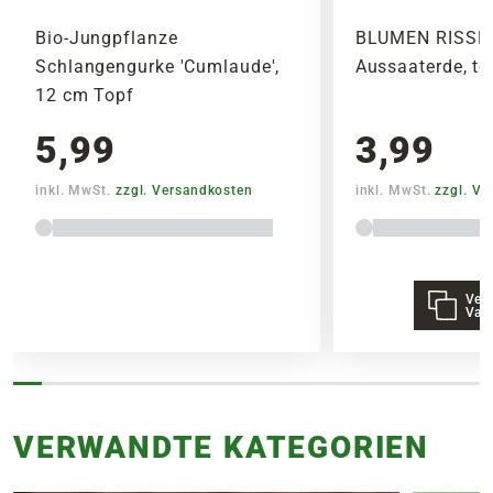
Bio-Jungpflanze
BLUMEN RISSE B
Schlangengurke 'Cumlaude',
Aussaaterde, tor
12 cm Topf
5,99
3,99
inkl. MwSt.
zzgl. Versandkosten
inkl. MwSt.
zzgl. V
Vers
Vari
VERWANDTE KATEGORIEN