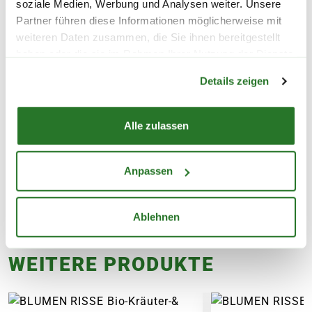
soziale Medien, Werbung und Analysen weiter. Unsere
FLORAGARD Anzuchterde
BLUMEN RISSE B
Partner führen diese Informationen möglicherweise mit
'Professional LightMix', 1x20
Aussaaterde, tor
weiteren Daten zusammen, die Sie ihnen bereitgestellt
L
haben oder die sie im Rahmen Ihrer Nutzung der Dienste
Warenkorb lädt
9,99
3,99
gesammelt haben.
Details zeigen
inkl. MwSt.
zzgl. Versandkosten
inkl. MwSt.
zzgl. V
Alle zulassen
Anpassen
Ablehnen
WEITERE PRODUKTE