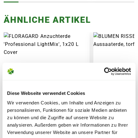
FOLGENDE VERSANDKOSTEN
ÄHNLICHE ARTIKEL
KÖNNEN ENTSTEHEN
PAKETVERSAND
6,95€
für Standardpakete (z.B.Dünger oder
Zubehör)
7,95€
für größere Pakete (z.B. Pflanzen oder
Erde)
SPERRGUTVERSAND
Diese Webseite verwendet Cookies
14,95€
Wir verwenden Cookies, um Inhalte und Anzeigen zu
personalisieren, Funktionen für soziale Medien anbieten
SPEDITIONSVERSAND
zu können und die Zugriffe auf unsere Website zu
analysieren. Außerdem geben wir Informationen zu Ihrer
29,95€
Verwendung unserer Website an unsere Partner für