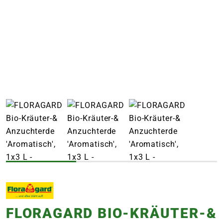
e
 Öffnungszeiten
 Öffnungszeiten
n
en
FLORAGARD BIO-KRÄUTER-&