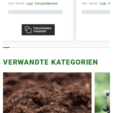
inkl. MwSt.
zzgl. Versandkosten
inkl. MwSt.
zzgl. V
Verschiedene
Varianten
VERWANDTE KATEGORIEN