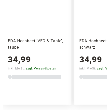
Umweltschutz: Unterstützt die Schaffung
wird.
von 100.000 qm Blühflächen jährlich.
Bitte beachte das Pflanzen nicht vor
Wochenenden oder Feiertagen verschickt
werden, um lange Standzeiten zu vermeiden.
EDA Hochbeet 'VEG & Table',
EDA Hochbeet 'V
taupe
schwarz
34,99
34,99
inkl. MwSt.
zzgl. Versandkosten
inkl. MwSt.
zzgl. V
Lieferhinweise