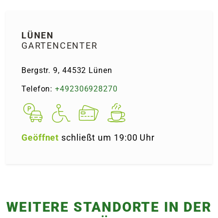
e
LÜNEN
 Öffnungszeiten
 Öffnungszeiten
GARTENCENTER
Bergstr. 9, 44532 Lünen
n
en
Telefon:
+492306928270
Geöffnet
schließt um 19:00 Uhr
WEITERE STANDORTE IN DER