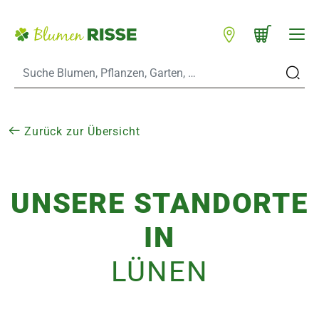
Zum Hauptinhalt
Warenkorb schließen
WARENKORB
Standorte
n
Zurück zur Übersicht
UNSERE STANDORTE
es
IN
er
LÜNEN
eine