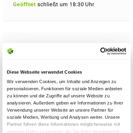
Geöffnet
schließt um 18:30 Uhr
DORTMUND-APLERBECK RODEN­
BERG­CENTER
BLUMENLADEN
ca. 11.62 km entfernt
Diese Webseite verwendet Cookies
Wir verwenden Cookies, um Inhalte und Anzeigen zu
Rodenbergstr. 47, 44287 Dortmund
personalisieren, Funktionen für soziale Medien anbieten
Telefon:
+492314447983
zu können und die Zugriffe auf unsere Website zu
analysieren. Außerdem geben wir Informationen zu Ihrer
Verwendung unserer Website an unsere Partner für
soziale Medien, Werbung und Analysen weiter. Unsere
Geöffnet
schließt um 18:30 Uhr
Partner führen diese Informationen möglicherweise mit
weiteren Daten zusammen, die Sie ihnen bereitgestellt