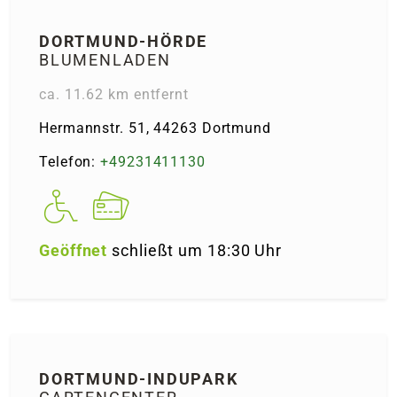
DORT­MUND-HÖRDE
BLUMENLADEN
ca. 11.62 km entfernt
Hermannstr. 51, 44263 Dortmund
Telefon:
+49231411130
Geöffnet
schließt um 18:30 Uhr
DORT­MUND-INDU­PARK