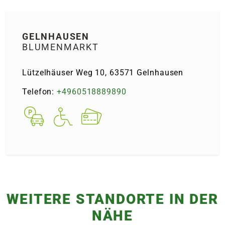
e
GELN­HAUSEN
 Öffnungszeiten
 Öffnungszeiten
BLUMENMARKT
Lützelhäuser Weg 10, 63571 Geln­hausen
n
en
Telefon:
+4960518889890
WEITERE STANDORTE IN DER
NÄHE