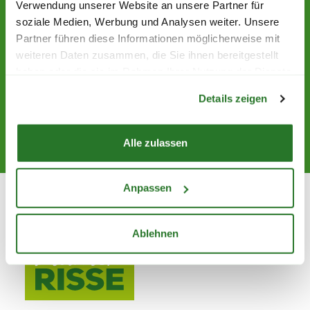
Verwendung unserer Website an unsere Partner für
soziale Medien, Werbung und Analysen weiter. Unsere
NEWSLETTER
ABONNIEREN
Partner führen diese Informationen möglicherweise mit
weiteren Daten zusammen, die Sie ihnen bereitgestellt
Abonniere den kostenlosen Blumen Risse Newsletter
haben oder die sie im Rahmen Ihrer Nutzung der Dienste
und verpasse keine Neuigkeit oder Aktion mehr.
Warenkorb lädt
gesammelt haben.
Details zeigen
Jetzt abonnieren
Alle zulassen
Anpassen
Ablehnen