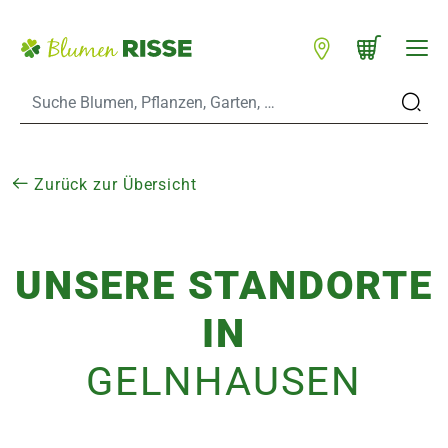
Zum Hauptinhalt
Warenkorb schließen
WARENKORB
Standorte
n
Zurück zur Übersicht
UNSERE STANDORTE
es
IN
er
GELN­HAUSEN
eine