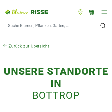
Zum Hauptinhalt
Warenkorb schließen
WARENKORB
Standorte
n
Zurück zur Übersicht
UNSERE STANDORTE
es
IN
er
BOTTROP
eine