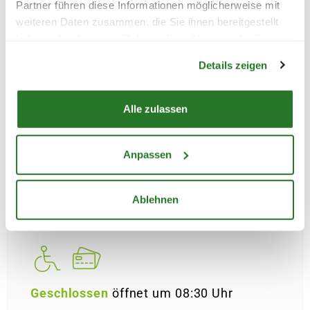
Partner führen diese Informationen möglicherweise mit
weiteren Daten zusammen, die Sie ihnen bereitgestellt
Geschlossen
öffnet um 08:30 Uhr
haben oder die sie im Rahmen Ihrer Nutzung der Dienste
Warenkorb lädt
gesammelt haben.
Details zeigen
Alle zulassen
ESSEN-STEELE
BLUMENLADEN
Anpassen
ca. 9.6 km entfernt
Bochumer Str. 20, 45276 Essen
Ablehnen
Telefon:
+49201517727
Geschlossen
öffnet um 08:30 Uhr