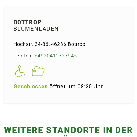
e
BOTTROP
 Öffnungszeiten
 Öffnungszeiten
BLUMENLADEN
Hochstr. 34-36, 46236 Bottrop
n
en
Telefon:
+4920411727945
Geschlossen
öffnet um 08:30 Uhr
WEITERE STANDORTE IN DER