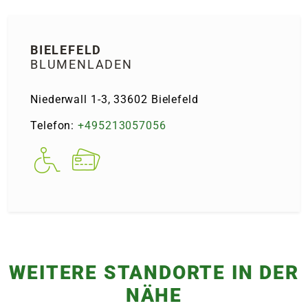
e
BIELE­FELD
 Öffnungszeiten
 Öffnungszeiten
BLUMENLADEN
Niederwall 1-3, 33602 Biele­feld
n
en
Telefon:
+495213057056
WEITERE STANDORTE IN DER
NÄHE