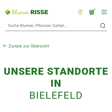
Zum Hauptinhalt
Warenkorb schließen
WARENKORB
Standorte
n
Zurück zur Übersicht
UNSERE STANDORTE
es
IN
er
BIELE­FELD
eine