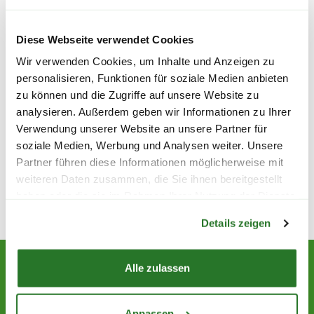
GÜTERSLOH
BLUMENLADEN
Diese Webseite verwendet Cookies
ca. 16.41 km entfernt
Wir verwenden Cookies, um Inhalte und Anzeigen zu
personalisieren, Funktionen für soziale Medien anbieten
Berliner Str. 14, 33330 Gütersloh
zu können und die Zugriffe auf unsere Website zu
Telefon:
+49524113705
analysieren. Außerdem geben wir Informationen zu Ihrer
Verwendung unserer Website an unsere Partner für
soziale Medien, Werbung und Analysen weiter. Unsere
Partner führen diese Informationen möglicherweise mit
weiteren Daten zusammen, die Sie ihnen bereitgestellt
haben oder die sie im Rahmen Ihrer Nutzung der Dienste
Warenkorb lädt
gesammelt haben.
Details zeigen
Alle zulassen
NEWSLETTER
ABONNIEREN
Abonniere den kostenlosen Blumen Risse Newsletter
Anpassen