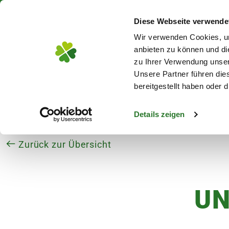
Über 130 Standorte in De
Diese Webseite verwende
Zum Hauptinhalt
Wir verwenden Cookies, um
anbieten zu können und di
zu Ihrer Verwendung unser
Unsere Partner führen die
Blumen
Pflanz
bereitgestellt haben oder
Details zeigen
Standorte & Öffnungszeiten
Zurück zur Übersicht
s
UN