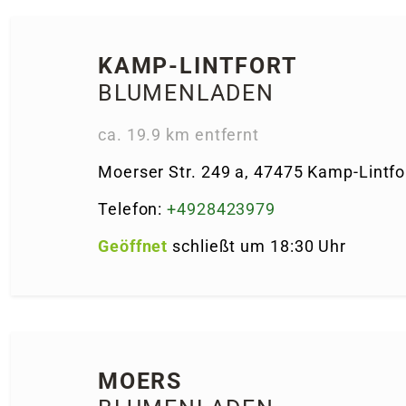
KAMP-LINT­FORT
BLUMENLADEN
ca. 19.9 km entfernt
Moerser Str. 249 a, 47475 Kamp-Lint­fo
Telefon:
+4928423979
Geöffnet
schließt um 18:30 Uhr
MOERS