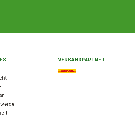
HES
VERSANDPARTNER
cht
z
er
hwerde
heit