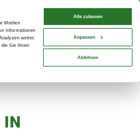
nd mit Wunschlieferdatum
WARENKORB
Warenkorb schließen
Alle zulassen
le Medien
Mein Konto
Standorte
ir Informationen
Anmelden
Anpassen
Analysen weiter.
die Sie ihnen
cheine
Karriere
Ablehnen
 IN