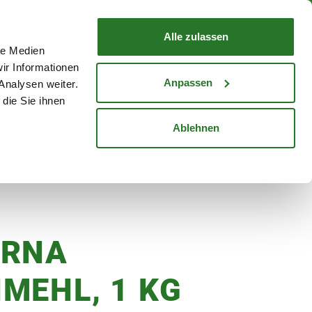
nd mit Wunschlieferdatum
WARENKORB
Warenkorb schließen
Alle zulassen
le Medien
Mein Konto
Standorte
ir Informationen
Anmelden
Anpassen
Analysen weiter.
die Sie ihnen
cheine
Karriere
Ablehnen
ORNA
MEHL, 1 KG