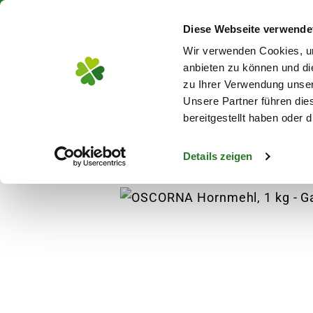
Über 130 Standorte in De
Diese Webseite verwende
Zum Hauptinhalt
Wir verwenden Cookies, um
anbieten zu können und di
zu Ihrer Verwendung unser
Unsere Partner führen die
Blumen
Pflanz
bereitgestellt haben oder
Details zeigen
Pflanzen
Anzucht
Blumensamen
OS
s