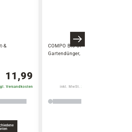
Warenkorb lädt
t-&
COMPO Bio-Organischer
Gartendünger, 5 kg
11,99
19,99
gl. Versandkosten
inkl. MwSt.
zzgl. Versandkosten
chiedene
anten