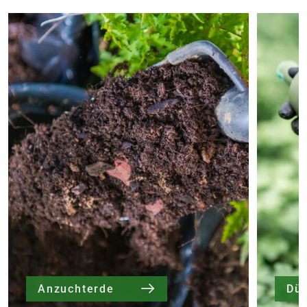
Anzuchterde
Dü