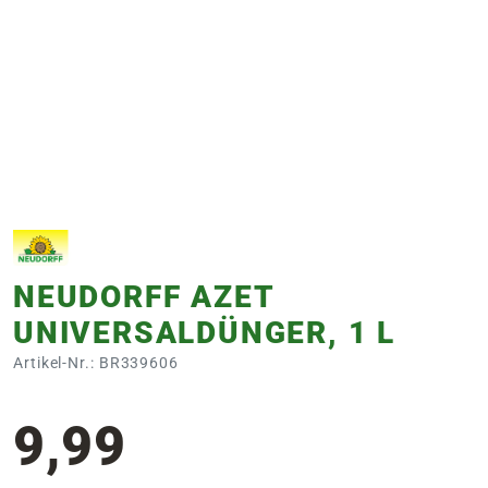
e
 Öffnungszeiten
 Öffnungszeiten
n
en
NEUDORFF AZET
UNIVERSALDÜNGER, 1 L
Artikel-Nr.: BR339606
9,99