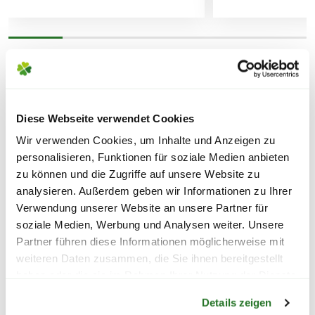
WEITERE PRODUKTE
FOLGENDE VERSANDKOSTEN
KÖNNEN ENTSTEHEN
Diese Webseite verwendet Cookies
PAKETVERSAND
Wir verwenden Cookies, um Inhalte und Anzeigen zu
personalisieren, Funktionen für soziale Medien anbieten
6,95€
für Standardpakete (z.B.Dünger oder
zu können und die Zugriffe auf unsere Website zu
Zubehör)
analysieren. Außerdem geben wir Informationen zu Ihrer
7,95€
für größere Pakete (z.B. Pflanzen oder
Verwendung unserer Website an unsere Partner für
Erde)
soziale Medien, Werbung und Analysen weiter. Unsere
Partner führen diese Informationen möglicherweise mit
SPERRGUTVERSAND
weiteren Daten zusammen, die Sie ihnen bereitgestellt
haben oder die sie im Rahmen Ihrer Nutzung der Dienste
14,95€
Warenkorb lädt
gesammelt haben.
Details zeigen