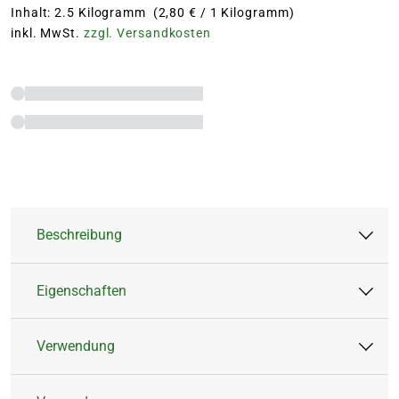
Inhalt: 2.5 Kilogramm (2,80 € / 1 Kilogramm)
inkl. MwSt.
zzgl. Versandkosten
Beschreibung
Eigenschaften
Kohlensaurer Gartenkalk (88%) mit natürlichen
Azotobacter Bodenbakterien. Für einen
Verwendung
fruchtbaren Boden und gesundes Wachstum.
Artikeltyp:
Feststoffdünger
Mit dem Plus an lebenswichtigem Calcium und
Inhalt:
2,5 kg