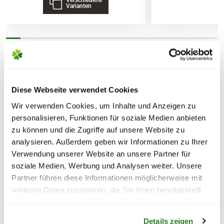
Lieferhinweise
Varianten
WEITERE PRODUKTE
FOLGENDE VERSANDKOSTEN
KÖNNEN ENTSTEHEN
Diese Webseite verwendet Cookies
Wir verwenden Cookies, um Inhalte und Anzeigen zu
PAKETVERSAND
personalisieren, Funktionen für soziale Medien anbieten
6,95€
für Standardpakete (z.B.Dünger oder
zu können und die Zugriffe auf unsere Website zu
Zubehör)
analysieren. Außerdem geben wir Informationen zu Ihrer
7,95€
für größere Pakete (z.B. Pflanzen oder
Verwendung unserer Website an unsere Partner für
Erde)
soziale Medien, Werbung und Analysen weiter. Unsere
Partner führen diese Informationen möglicherweise mit
weiteren Daten zusammen, die Sie ihnen bereitgestellt
SPERRGUTVERSAND
haben oder die sie im Rahmen Ihrer Nutzung der Dienste
14,95€
Warenkorb lädt
gesammelt haben.
Details zeigen