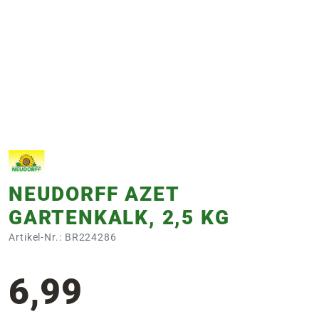
e
 Öffnungszeiten
 Öffnungszeiten
n
en
NEUDORFF AZET
GARTENKALK, 2,5 KG
Artikel-Nr.: BR224286
6,99