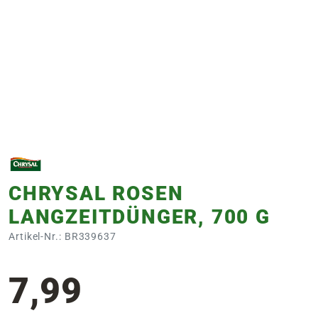
e
 Öffnungszeiten
 Öffnungszeiten
n
en
CHRYSAL ROSEN
LANGZEITDÜNGER, 700 G
Artikel-Nr.: BR339637
7,99