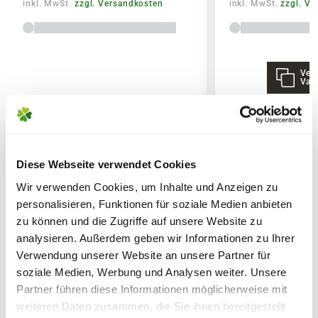
inkl. MwSt.
zzgl. Versandkosten
inkl. MwSt.
zzgl. V
Darf nicht in die Hände von Kindern gelangen.
Trocken aufbewahren. Kann aufgrund seines
Eisengehaltes Rostflecken auf empfindlichen
Oberflächen verursachen!
Vers
Lieferhinweise
Vari
Deklaration
EG-DÜNGEMITTEL
NPK-Dünger mit MgO, S und
WEITERE PRODUKTE
Diese Webseite verwendet Cookies
Formaldehydharnstoff 15+7+14 (+2+9)
FOLGENDE VERSANDKOSTEN
chloridarm
Wir verwenden Cookies, um Inhalte und Anzeigen zu
KÖNNEN ENTSTEHEN
personalisieren, Funktionen für soziale Medien anbieten
zu können und die Zugriffe auf unsere Website zu
15,0% N Gesamtstickstoff (2,6% N
PAKETVERSAND
analysieren. Außerdem geben wir Informationen zu Ihrer
Ammoniumstickstoff 7,4% N
6,95€
für Standardpakete (z.B.Dünger oder
Verwendung unserer Website an unsere Partner für
Carbamidstickstoff 5,0% N
Zubehör)
soziale Medien, Werbung und Analysen weiter. Unsere
Formaldehydharnstoff 1,8% N
7,95€
für größere Pakete (z.B. Pflanzen oder
Partner führen diese Informationen möglicherweise mit
kaltwasserlöslich 3,6% N nur
weiteren Daten zusammen, die Sie ihnen bereitgestellt
Erde)