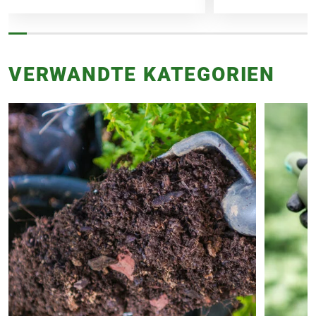
von Polymerharz und Schwefel
umhüllt. Langzeitwirkende Bestandteile
gesamt: 75%
VERWANDTE KATEGORIEN
Sicherheitsdatenblatt