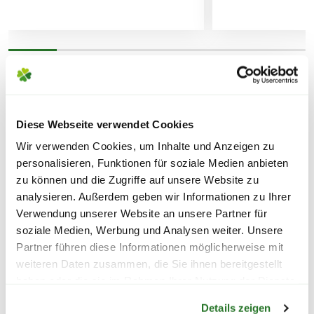
Februar bei Zimmerpflanzen die Dosierung
halbieren. Balkon- und Kübelpflanzen in dieser
Zeit nicht nachdüngen.
FOLGENDE VERSANDKOSTEN
Organisch-mineralischer NPK-Dünger flüssig
WEITERE PRODUKTE
KÖNNEN ENTSTEHEN
7+5+6 mit Spurennährstoff, unter Verwendung
von NPK-Dünger und 1% Seevogelguano, mit
Diese Webseite verwendet Cookies
PAKETVERSAND
Komplexbildner EDTA, chloridarm.
Wir verwenden Cookies, um Inhalte und Anzeigen zu
6,95€
für Standardpakete (z.B.Dünger oder
personalisieren, Funktionen für soziale Medien anbieten
Zubehör)
zu können und die Zugriffe auf unsere Website zu
Sicherheitsdatenblatt
7,95€
für größere Pakete (z.B. Pflanzen oder
analysieren. Außerdem geben wir Informationen zu Ihrer
Erde)
Verwendung unserer Website an unsere Partner für
soziale Medien, Werbung und Analysen weiter. Unsere
Partner führen diese Informationen möglicherweise mit
SPERRGUTVERSAND
weiteren Daten zusammen, die Sie ihnen bereitgestellt
14,95€
haben oder die sie im Rahmen Ihrer Nutzung der Dienste
Warenkorb lädt
gesammelt haben.
Details zeigen
SPEDITIONSVERSAND