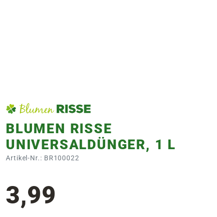
e
 Öffnungszeiten
 Öffnungszeiten
n
en
BLUMEN RISSE
UNIVERSALDÜNGER, 1 L
Artikel-Nr.: BR100022
3,99