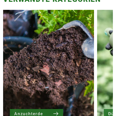
Anzuchterde
Dü