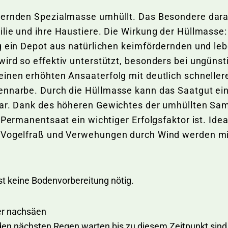
ernden Spezialmasse umhüllt. Das Besondere daran: 
lie und ihre Haustiere. Die Wirkung der Hüllmasse:
g ein Depot aus natürlichen keimfördernden und le
wird so effektiv unterstützt, besonders bei ungüns
einen erhöhten Ansaaterfolg mit deutlich schnelle
ennarbe. Durch die Hüllmasse kann das Saatgut ein
bar. Dank des höheren Gewichtes der umhüllten Same
 Permanentsaat ein wichtiger Erfolgsfaktor ist. Idea
n Vogelfraß und Verwehungen durch Wind werden m
st keine Bodenvorbereitung nötig.
uer nachsäen
en nächsten Regen warten bis zu diesem Zeitpunkt sind 