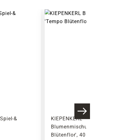
Spiel-&
KIEPENKERL
Blumenmischung 'Tempo
Blütenflor', 40 g