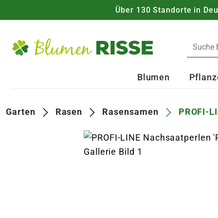
Über 130 Standorte in De
Zum Hauptinhalt
Blumen
Pflanz
Garten
Rasen
Rasensamen
PROFI-LI
s