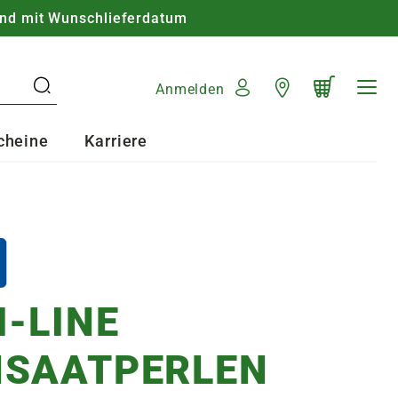
nd mit Wunschlieferdatum
WARENKORB
Warenkorb schließen
Mein Konto
Standorte
Anmelden
cheine
Karriere
I-LINE
SAATPERLEN