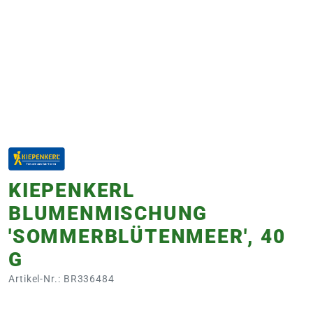
e
 Öffnungszeiten
 Öffnungszeiten
n
en
KIEPENKERL
BLUMENMISCHUNG
'SOMMERBLÜTENMEER', 40
G
Artikel-Nr.: BR336484