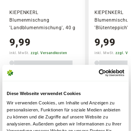
Wochenenden oder Feiertagen verschickt
werden, um lange Standzeiten zu vermeiden.
KIEPENKERL
KIEPENKERL
Blumenmischung
Blumenmischu
'Landblumenmischung', 40 g
'Blütenteppich',
9,99
9,99
inkl. MwSt.
zzgl. Versandkosten
inkl. MwSt.
zzgl. V
Lieferhinweise
Diese Webseite verwendet Cookies
Wir verwenden Cookies, um Inhalte und Anzeigen zu
personalisieren, Funktionen für soziale Medien anbieten
zu können und die Zugriffe auf unsere Website zu
FOLGENDE VERSANDKOSTEN
WEITERE PRODUKTE
KÖNNEN ENTSTEHEN
analysieren. Außerdem geben wir Informationen zu Ihrer
Verwendung unserer Website an unsere Partner für