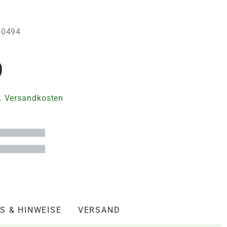
110494
9
. Versandkosten
S & HINWEISE
VERSAND