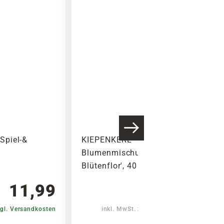
Warenkorb lädt
Spiel-&
KIEPENKERL
Blumenmischung 'Tempo
Blütenflor', 40 g
11,99
9,99
gl. Versandkosten
inkl. MwSt.
zzgl. Versandkosten