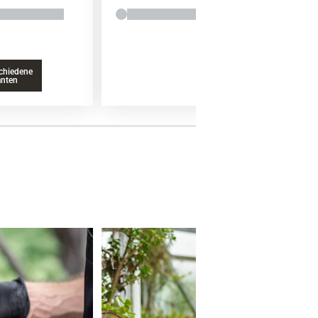
chiedene
anten