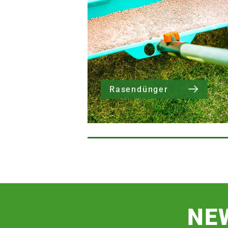
Rasendünger
NE