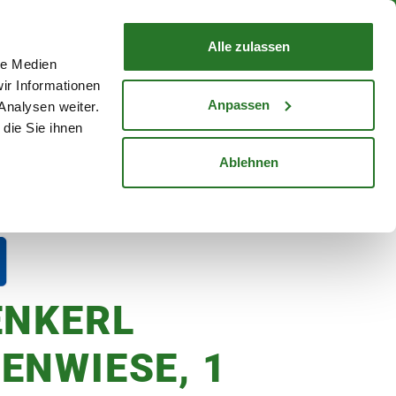
nd mit Wunschlieferdatum
WARENKORB
Warenkorb schließen
Alle zulassen
le Medien
Mein Konto
Standorte
ir Informationen
Anmelden
Anpassen
Analysen weiter.
die Sie ihnen
cheine
Karriere
Ablehnen
ENKERL
ENWIESE, 1