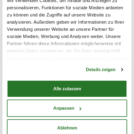
Wir verwenden Cookies, um Inhalte und Anzeigen zu
personalisieren, Funktionen für soziale Medien anbieten
zu können und die Zugriffe auf unsere Website zu
GROSSE AUSWAHL & F
analysieren. Außerdem geben wir Informationen zu Ihrer
ACHBERATUNG
Verwendung unserer Website an unsere Partner für
soziale Medien, Werbung und Analysen weiter. Unsere
BEIM KAUFEN VON
Partner führen diese Informationen möglicherweise mit
RASENSAMEN
weiteren Daten zusammen, die Sie ihnen bereitgestellt
haben oder die sie im Rahmen Ihrer Nutzung der Dienste
Warenkorb lädt
gesammelt haben.
Du möchtest hochwertige Rasensamen kaufen und
Details zeigen
Dich dabei persönlich beraten lassen? In unseren
deutschlandweit verteilten Blumenmärkten und
Alle zulassen
Gartencentern wartet eine große Auswahl an
Rasensaat für jeden Garten und alle
Voraussetzungen. Unser freundliches Fachpersonal
Anpassen
steht Dir mit Rat und Tat zur Seite, beantwortet all
Deine Fragen und hilft Dir dabei, den passenden
Ablehnen
Rasen für Dein Zuhause zu finden – egal, ob Du