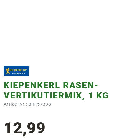
e
 Öffnungszeiten
 Öffnungszeiten
n
en
KIEPENKERL RASEN-
VERTIKUTIERMIX, 1 KG
Artikel-Nr.: BR157338
12,99