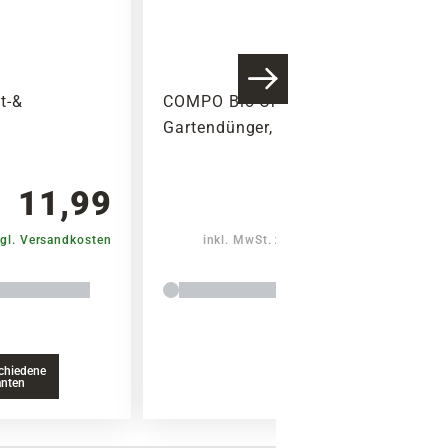
t-&
COMPO Bio-Organischer
Gartendünger, 5 kg
11,99
19,99
gl. Versandkosten
inkl. MwSt.
zzgl. Versandkosten
chiedene
anten