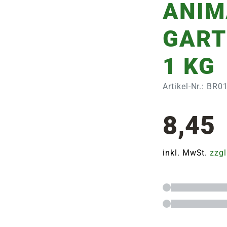
ANIM
GART
1 KG
Artikel-Nr.: BR
8,45
inkl. MwSt.
zzgl