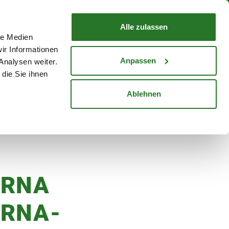
nd mit Wunschlieferdatum
WARENKORB
Warenkorb schließen
Alle zulassen
le Medien
Mein Konto
Standorte
ir Informationen
Anmelden
Anpassen
Analysen weiter.
die Sie ihnen
cheine
Karriere
Ablehnen
dünger
ORNA
RNA-