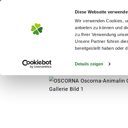
Über 130 Standorte in De
Diese Webseite verwende
Zum Hauptinhalt
Wir verwenden Cookies, um
anbieten zu können und di
zu Ihrer Verwendung unser
Unsere Partner führen die
Blumen
Pflanz
bereitgestellt haben oder
Details zeigen
Garten
Gartenausstattung
Hochbeete & 
s