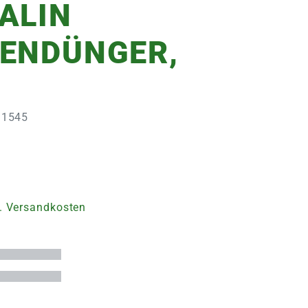
ALIN
ENDÜNGER,
011545
. Versandkosten