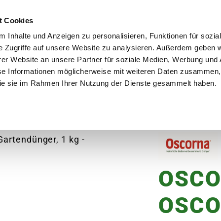
utschland
Qualität seit über 50 Jahren
Blumenversa
t Cookies
 Inhalte und Anzeigen zu personalisieren, Funktionen für sozia
e Zugriffe auf unsere Website zu analysieren. Außerdem geben w
er Website an unsere Partner für soziale Medien, Werbung und 
se Informationen möglicherweise mit weiteren Daten zusammen, 
en
Garten
Aktuelles
Ratgeber
Guts
 die sie im Rahmen Ihrer Nutzung der Dienste gesammelt haben.
Frühbeete
OSCORNA Oscorna-Animalin Garten
OSC
OSCO