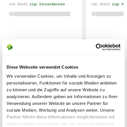
Sicherheitsdatenblatt
inkl. MwSt.
zzgl. Versandkosten
inkl. MwSt.
zzgl. V
Lieferhinweise
FOLGENDE VERSANDKOSTEN
Diese Webseite verwendet Cookies
WEITERE PRODUKTE
KÖNNEN ENTSTEHEN
Wir verwenden Cookies, um Inhalte und Anzeigen zu
personalisieren, Funktionen für soziale Medien anbieten
PAKETVERSAND
zu können und die Zugriffe auf unsere Website zu
6,95€
für Standardpakete (z.B.Dünger oder
analysieren. Außerdem geben wir Informationen zu Ihrer
Verwendung unserer Website an unsere Partner für
Zubehör)
soziale Medien, Werbung und Analysen weiter. Unsere
7,95€
für größere Pakete (z.B. Pflanzen oder
Partner führen diese Informationen möglicherweise mit
Erde)
weiteren Daten zusammen, die Sie ihnen bereitgestellt