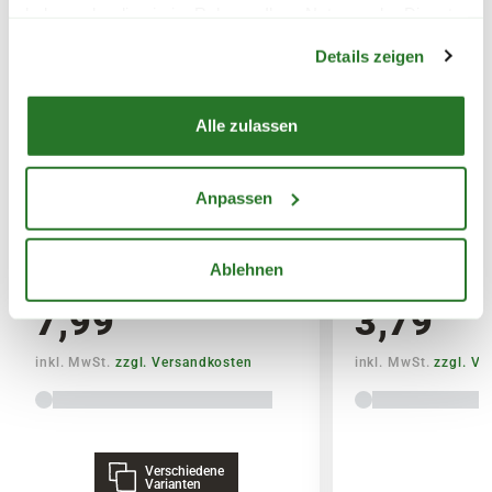
haben oder die sie im Rahmen Ihrer Nutzung der Dienste
SPERRGUTVERSAND
Warenkorb lädt
gesammelt haben.
Details zeigen
14,95€
SPEDITIONSVERSAND
Alle zulassen
29,95€
Anpassen
BLUMEN RISSE Bio-Garten-&
BLUMEN RISSE 
Gemüsedünger
& Palmendünger
Ablehnen
7,99
3,79
inkl. MwSt.
zzgl. Versandkosten
inkl. MwSt.
zzgl. V
Verschiedene
Varianten