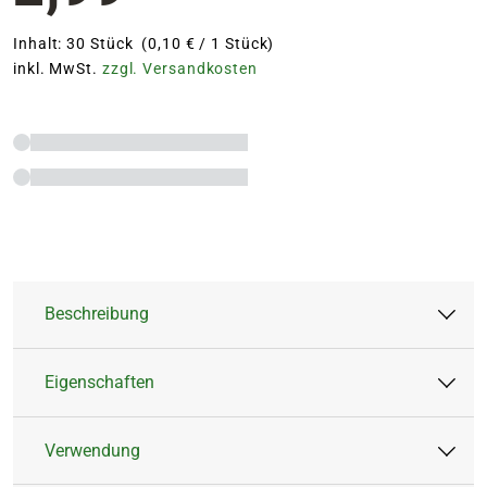
Inhalt: 30 Stück (0,10 € / 1 Stück)
inkl. MwSt.
zzgl. Versandkosten
Beschreibung
Eigenschaften
Die Blumen Risse Düngestäbchen für
Grünpflanzen garantieren ein kräftiges,
Verwendung
gesundes Wachstum und ein sattes Blattgrün
Artikeltyp:
Feststoffdünger