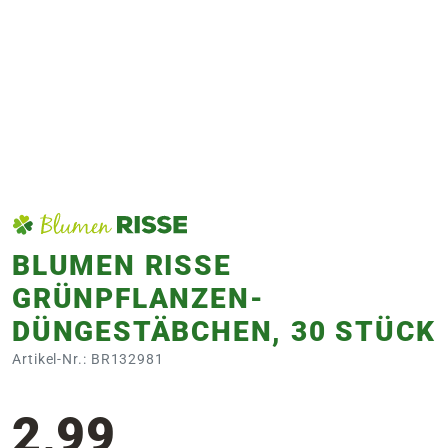
e
 Öffnungszeiten
 Öffnungszeiten
n
en
BLUMEN RISSE
GRÜNPFLANZEN-
DÜNGESTÄBCHEN, 30 STÜCK
Artikel-Nr.: BR132981
2,99