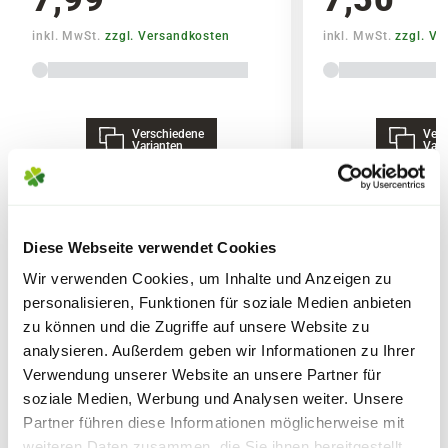
Sicherheitsdatenblatt
inkl. MwSt.
zzgl. Versandkosten
inkl. MwSt.
zzgl. V
Verschiedene
Vers
Lieferhinweise
Varianten
Vari
Diese Webseite verwendet Cookies
WEITERE PRODUKTE
Wir verwenden Cookies, um Inhalte und Anzeigen zu
FOLGENDE VERSANDKOSTEN
personalisieren, Funktionen für soziale Medien anbieten
KÖNNEN ENTSTEHEN
zu können und die Zugriffe auf unsere Website zu
analysieren. Außerdem geben wir Informationen zu Ihrer
PAKETVERSAND
Verwendung unserer Website an unsere Partner für
6,95€
für Standardpakete (z.B.Dünger oder
soziale Medien, Werbung und Analysen weiter. Unsere
Zubehör)
Partner führen diese Informationen möglicherweise mit
7,95€
für größere Pakete (z.B. Pflanzen oder
weiteren Daten zusammen, die Sie ihnen bereitgestellt