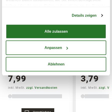
Erde)
haben oder die sie im Rahmen Ihrer Nutzung der Dienste
Warenkorb lädt
gesammelt haben.
Details zeigen
SPERRGUTVERSAND
14,95€
Alle zulassen
SPEDITIONSVERSAND
29,95€
Anpassen
BLUMEN RISSE Bio-Garten-&
BLUMEN RISSE 
Gemüsedünger
& Palmendünger
Ablehnen
7,99
3,79
inkl. MwSt.
zzgl. Versandkosten
inkl. MwSt.
zzgl. V