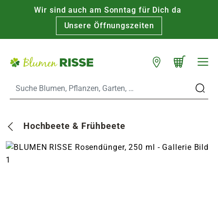
Wir sind auch am Sonntag für Dich da
Warenkorb schließen
WARENKORB
Unsere Öffnungszeiten
Zum Hauptinhalt
Standorte
n
Hochbeete & Frühbeete
es
er
eine