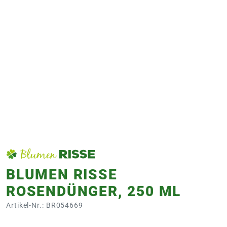
e
 Öffnungszeiten
 Öffnungszeiten
n
en
BLUMEN RISSE
ROSENDÜNGER, 250 ML
Artikel-Nr.: BR054669