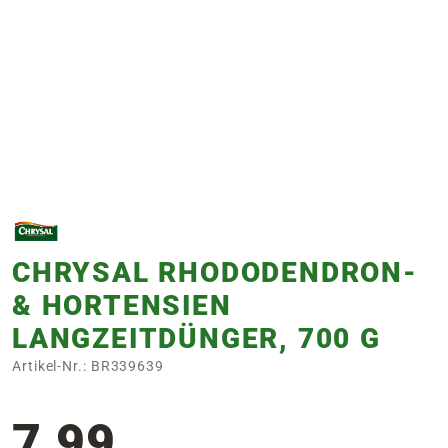
e
 Öffnungszeiten
 Öffnungszeiten
n
en
CHRYSAL RHODODENDRON-
& HORTENSIEN
LANGZEITDÜNGER, 700 G
Artikel-Nr.: BR339639
7,99