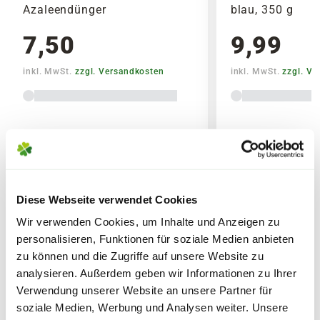
Azaleendünger
blau, 350 g
Packungstext.
7,50
9,99
Lagerungs- und Sicherheitshinweise
inkl. MwSt.
zzgl. Versandkosten
inkl. MwSt.
zzgl. V
Darf nicht in die Hände von Kindern gelangen.
Trocken aufbewahren. Kann aufgrund seines
Eisengehaltes Rostflecken auf empfindlichen
Oberflächen verursachen!
Verschiedene
Lieferhinweise
Varianten
Deklaration
EG-DÜNGEMITTEL
Diese Webseite verwendet Cookies
NPK-Dünger mit MgO, S und
Wir verwenden Cookies, um Inhalte und Anzeigen zu
Formaldehydharnstoff 15+7+14 (+2+9)
WEITERE PRODUKTE
personalisieren, Funktionen für soziale Medien anbieten
chloridarm
FOLGENDE VERSANDKOSTEN
zu können und die Zugriffe auf unsere Website zu
KÖNNEN ENTSTEHEN
analysieren. Außerdem geben wir Informationen zu Ihrer
15,0% N Gesamtstickstoff (2,6% N
Verwendung unserer Website an unsere Partner für
PAKETVERSAND
Ammoniumstickstoff 7,4% N
soziale Medien, Werbung und Analysen weiter. Unsere