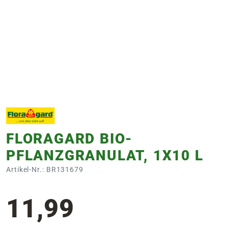
e
 Öffnungszeiten
 Öffnungszeiten
n
en
FLORAGARD BIO-
PFLANZGRANULAT, 1X10 L
Artikel-Nr.: BR131679
11,99