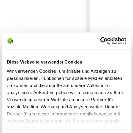
7,95€
für größere Pakete (z.B. Pflanzen oder
LIEFERHINWEIS ZUR
Erde)
PFLANZENBESTELLUNG
Bitte beachte, dass
jede Pflanze ein
SPERRGUTVERSAND
Unikat
und somit individuell ist.
14,95€
Aussehen, Größe, Form und Farbe der
gelieferten Pflanze können daher von der
gezeigten Abbildung abweichen.
SPEDITIONSVERSAND
Diese Webseite verwendet Cookies
Abhängig von der aktuellen Jahreszeit
29,95€
können ebenfalls die
Blütenstände
und
Wir verwenden Cookies, um Inhalte und Anzeigen zu
personalisieren, Funktionen für soziale Medien anbieten
Reifezeiten
variieren.
zu können und die Zugriffe auf unsere Website zu
BLUMEN RISSE Bio-
FLORAGARD Pfl
analysieren. Außerdem geben wir Informationen zu Ihrer
Pflanzerde, torffrei, 50 L
'Florahum', 60 
Die
Liefergröße
wird zusätzlich durch
Verwendung unserer Website an unsere Partner für
saisonale Formschnitte beeinflusst,
12,99
17,99
soziale Medien, Werbung und Analysen weiter. Unsere
welche in den Gärtnereien durchgeführt
Partner führen diese Informationen möglicherweise mit
werden. Die am Produkt angegebene
weiteren Daten zusammen, die Sie ihnen bereitgestellt
inkl. MwSt.
zzgl. Versandkosten
inkl. MwSt.
zzgl. V
Liefergröße entspricht der Höhe ohne
haben oder die sie im Rahmen Ihrer Nutzung der Dienste
Warenkorb lädt