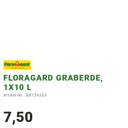
e
 Öffnungszeiten
 Öffnungszeiten
n
en
FLORAGARD GRABERDE,
1X10 L
Artikel-Nr.: BR134303
7,50