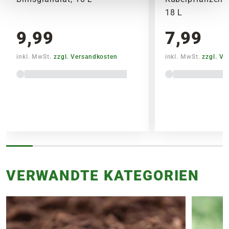
Topf oder dem Topfvolumen.
18 L
9,99
7,99
inkl. MwSt.
zzgl. Versandkosten
inkl. MwSt.
zzgl. V
VERWANDTE KATEGORIEN