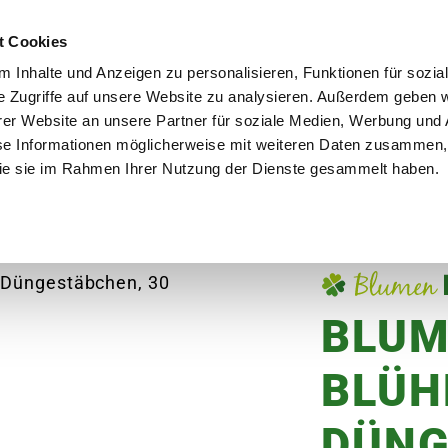
utschland
Qualität seit über 50 Jahren
Blumenversa
t Cookies
 Inhalte und Anzeigen zu personalisieren, Funktionen für sozia
e Zugriffe auf unsere Website zu analysieren. Außerdem geben w
er Website an unsere Partner für soziale Medien, Werbung und 
se Informationen möglicherweise mit weiteren Daten zusammen, 
en
Garten
Aktuelles
Ratgeber
Guts
 die sie im Rahmen Ihrer Nutzung der Dienste gesammelt haben.
merpflanzen
BLUMEN RISSE Blühpflanzen-Dün
BLUM
BLÜH
DÜNG