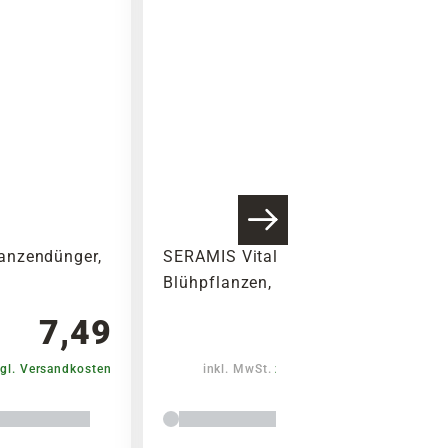
anzendünger,
SERAMIS Vitalnahrung für
Blühpflanzen, 500 ml
7,49
7,29
gl. Versandkosten
inkl. MwSt.
zzgl. Versandkosten