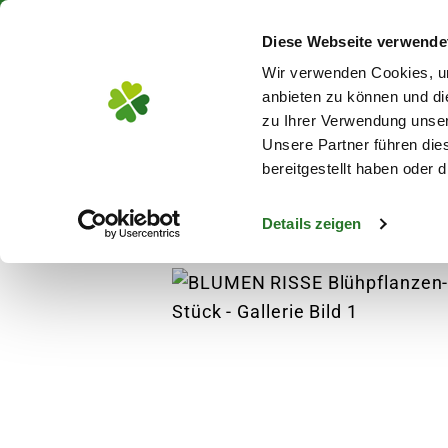
Über 130 Standorte in De
Diese Webseite verwende
Zum Hauptinhalt
Wir verwenden Cookies, um
anbieten zu können und di
zu Ihrer Verwendung unser
Unsere Partner führen die
Blumen
Pflanz
bereitgestellt haben oder
Details zeigen
Pflanzen
Zimmerpflanzen
Blühende Zim
s