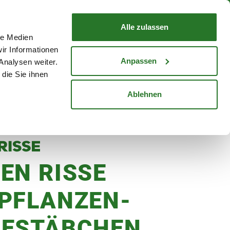
nd mit Wunschlieferdatum
WARENKORB
Warenkorb schließen
Alle zulassen
le Medien
Mein Konto
Standorte
ir Informationen
Anmelden
Anpassen
Analysen weiter.
die Sie ihnen
cheine
Karriere
Ablehnen
gestäbchen, 30 Stück
EN RISSE
PFLANZEN-
ESTÄBCHEN,