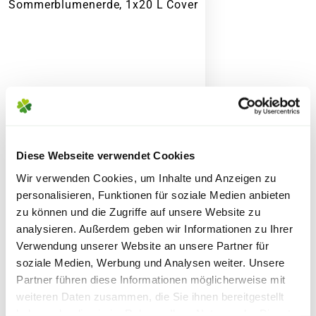
Zubehör)
7,95€
für größere Pakete (z.B. Pflanzen oder
LIEFERHINWEIS ZUR
Erde)
PFLANZENBESTELLUNG
Bitte beachte, dass
jede Pflanze ein
SPERRGUTVERSAND
Unikat
und somit individuell ist.
14,95€
Aussehen, Größe, Form und Farbe der
gelieferten Pflanze können daher von der
gezeigten Abbildung abweichen.
SPEDITIONSVERSAND
Diese Webseite verwendet Cookies
Abhängig von der aktuellen Jahreszeit
29,95€
Wir verwenden Cookies, um Inhalte und Anzeigen zu
können ebenfalls die
Blütenstände
und
personalisieren, Funktionen für soziale Medien anbieten
Reifezeiten
variieren.
zu können und die Zugriffe auf unsere Website zu
FLORAGARD Aktiv
analysieren. Außerdem geben wir Informationen zu Ihrer
Sommerblumenerde, 1x20 L
Die
Liefergröße
wird zusätzlich durch
Verwendung unserer Website an unsere Partner für
soziale Medien, Werbung und Analysen weiter. Unsere
saisonale Formschnitte beeinflusst,
9,99
Partner führen diese Informationen möglicherweise mit
welche in den Gärtnereien durchgeführt
weiteren Daten zusammen, die Sie ihnen bereitgestellt
werden. Die am Produkt angegebene
inkl. MwSt.
zzgl. Versandkosten
haben oder die sie im Rahmen Ihrer Nutzung der Dienste