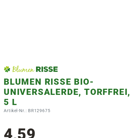
e
 Öffnungszeiten
 Öffnungszeiten
n
en
BLUMEN RISSE BIO-
UNIVERSALERDE, TORFFREI,
5 L
Artikel-Nr.: BR129675
4,59