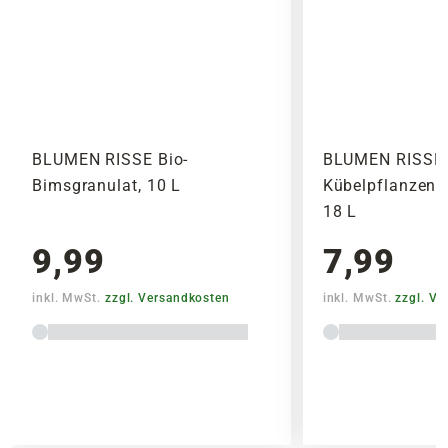
BLUMEN RISSE Bio-
BLUMEN RISSE 
Bimsgranulat, 10 L
Kübelpflanzenerd
18 L
9,99
7,99
inkl. MwSt.
zzgl. Versandkosten
inkl. MwSt.
zzgl. V