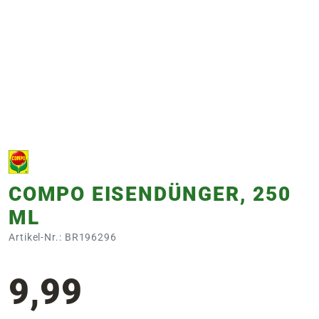
e
 Öffnungszeiten
 Öffnungszeiten
n
en
COMPO EISENDÜNGER, 250
ML
Artikel-Nr.: BR196296
9,99