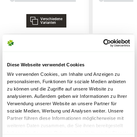
Die
Liefergröße
wird zusätzlich durch
Verschiedene
Lieferhinweise
saisonale Formschnitte beeinflusst,
Varianten
welche in den Gärtnereien durchgeführt
werden. Die am Produkt angegebene
Liefergröße entspricht der Höhe ohne
Topf oder dem Topfvolumen.
WEITERE PRODUKTE
FOLGENDE VERSANDKOSTEN
Diese Webseite verwendet Cookies
KÖNNEN ENTSTEHEN
Wir verwenden Cookies, um Inhalte und Anzeigen zu
personalisieren, Funktionen für soziale Medien anbieten
PAKETVERSAND
zu können und die Zugriffe auf unsere Website zu
6,95€
für Standardpakete (z.B.Dünger oder
analysieren. Außerdem geben wir Informationen zu Ihrer
Verwendung unserer Website an unsere Partner für
Zubehör)
soziale Medien, Werbung und Analysen weiter. Unsere
7,95€
für größere Pakete (z.B. Pflanzen oder
Partner führen diese Informationen möglicherweise mit
Erde)
weiteren Daten zusammen, die Sie ihnen bereitgestellt
haben oder die sie im Rahmen Ihrer Nutzung der Dienste
SPERRGUTVERSAND
Warenkorb lädt