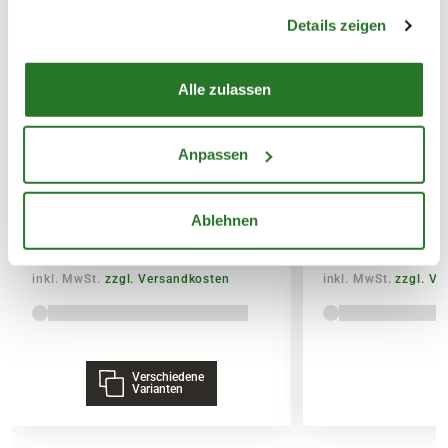
gesammelt haben.
Details zeigen
14,95€
SPEDITIONSVERSAND
Alle zulassen
29,95€
BLUMEN RISSE Bio-Garten-&
BLUMEN RISSE 
Anpassen
Gemüsedünger
& Palmendünger
Ablehnen
7,99
3,79
inkl. MwSt.
zzgl. Versandkosten
inkl. MwSt.
zzgl. V
Verschiedene
Varianten