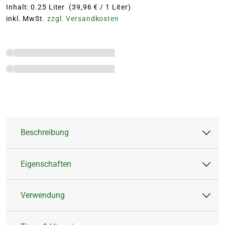
Inhalt: 0.25 Liter (39,96 € / 1 Liter)
inkl. MwSt.
zzgl. Versandkosten
Beschreibung
Eigenschaften
Für sattes Blattgrün und üppige
Blütenpracht
Verwendung
Für Garten, Balkon- und Kübelpflanzen
Artikeltyp:
Flüssigdünger
Spezialdünger zur Vorbeugung und
Düngerart:
Mineralisch