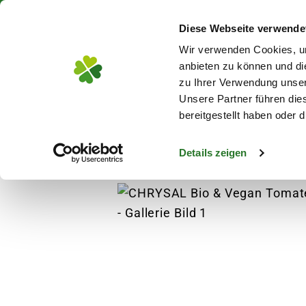
Über 130 Standorte in De
Diese Webseite verwende
Zum Hauptinhalt
Wir verwenden Cookies, um
anbieten zu können und di
zu Ihrer Verwendung unser
Unsere Partner führen die
Blumen
Pflanz
bereitgestellt haben oder
Details zeigen
Pflanzen
Obst, Gemüse & Kräuter
Kräute
s