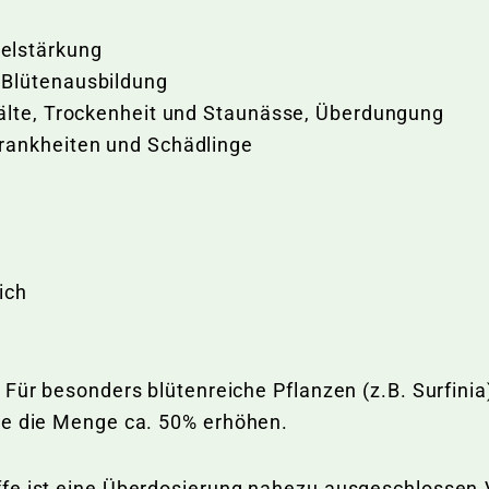
elstärkung
 Blütenausbildung
Kälte, Trockenheit und Staunässe, Überdungung
rankheiten und Schädlinge
ich
h
 Für besonders blütenreiche Pflanzen (z.B. Surfini
de die Menge ca. 50% erhöhen.
fe ist eine Überdosierung nahezu ausgeschlossen.V