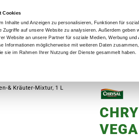
utschland
Qualität seit über 50 Jahren
Blumenversa
t Cookies
 Inhalte und Anzeigen zu personalisieren, Funktionen für sozia
e Zugriffe auf unsere Website zu analysieren. Außerdem geben w
er Website an unsere Partner für soziale Medien, Werbung und 
se Informationen möglicherweise mit weiteren Daten zusammen, 
en
Garten
Aktuelles
Ratgeber
Guts
 die sie im Rahmen Ihrer Nutzung der Dienste gesammelt haben.
r
CHRYSAL Bio & Vegan Tomaten-& Kräuter-Mix
CHRY
VEGA