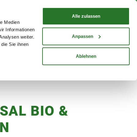
nd mit Wunschlieferdatum
WARENKORB
Warenkorb schließen
Alle zulassen
le Medien
Mein Konto
Standorte
ir Informationen
Anmelden
Anpassen
Analysen weiter.
die Sie ihnen
cheine
Karriere
Ablehnen
tur, 1 L
SAL BIO &
N