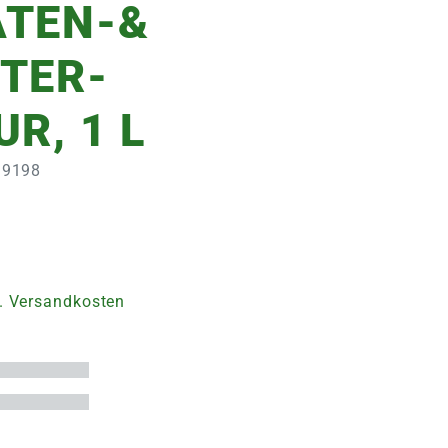
TEN-&
TER-
R, 1 L
299198
. Versandkosten