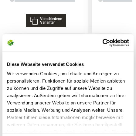
Die
Liefergröße
wird zusätzlich durch
Verschiedene
Lieferhinweise
saisonale Formschnitte beeinflusst,
Varianten
welche in den Gärtnereien durchgeführt
werden. Die am Produkt angegebene
Liefergröße entspricht der Höhe ohne
Topf oder dem Topfvolumen.
WEITERE PRODUKTE
FOLGENDE VERSANDKOSTEN
Diese Webseite verwendet Cookies
KÖNNEN ENTSTEHEN
Wir verwenden Cookies, um Inhalte und Anzeigen zu
personalisieren, Funktionen für soziale Medien anbieten
PAKETVERSAND
zu können und die Zugriffe auf unsere Website zu
6,95€
für Standardpakete (z.B.Dünger oder
analysieren. Außerdem geben wir Informationen zu Ihrer
Verwendung unserer Website an unsere Partner für
Zubehör)
soziale Medien, Werbung und Analysen weiter. Unsere
7,95€
für größere Pakete (z.B. Pflanzen oder
Partner führen diese Informationen möglicherweise mit
Erde)
weiteren Daten zusammen, die Sie ihnen bereitgestellt
haben oder die sie im Rahmen Ihrer Nutzung der Dienste
SPERRGUTVERSAND
Warenkorb lädt