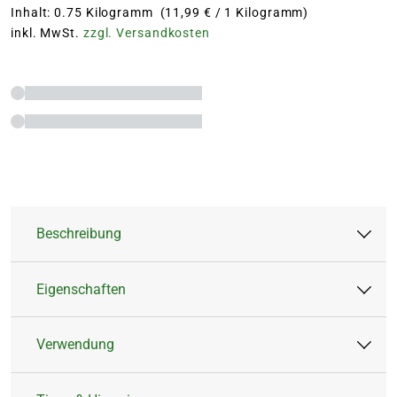
Inhalt: 0.75 Kilogramm (11,99 € / 1 Kilogramm)
inkl. MwSt.
zzgl. Versandkosten
Beschreibung
Eigenschaften
Organischer NPK-Dünger 5-3-6 für Kräuter,
Gemüse und Obst. Mit natürlicher Sofort- und
Verwendung
Langzeitwirkung. Mit bodenbelebenden
Artikeltyp:
Feststoffdünger
Mikroorganismen und MyccoVital. 100 %
Düngerart:
Organisch