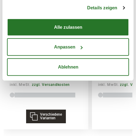
gesammelt haben.
Details zeigen
14,95€
SPEDITIONSVERSAND
Alle zulassen
29,95€
BLUMEN RISSE Bio-Garten-&
BLUMEN RISSE 
Anpassen
Gemüsedünger
& Palmendünger
Ablehnen
7,99
3,79
inkl. MwSt.
zzgl. Versandkosten
inkl. MwSt.
zzgl. V
Verschiedene
Varianten