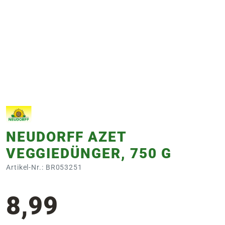
e
 Öffnungszeiten
 Öffnungszeiten
n
en
NEUDORFF AZET
VEGGIEDÜNGER, 750 G
Artikel-Nr.: BR053251
8,99