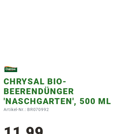
e
 Öffnungszeiten
 Öffnungszeiten
n
en
CHRYSAL BIO-
BEERENDÜNGER
'NASCHGARTEN', 500 ML
Artikel-Nr.: BR070992
11,99