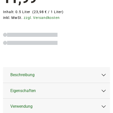
Inhalt: 0.5 Liter (23,98 € / 1 Liter)
inkl. MwSt.
zzgl. Versandkosten
Beschreibung
Eigenschaften
100% Bio für gesunde Pflanzen
Schonende Wirkung für eine natürliche
Verwendung
Ernte
Artikeltyp:
Flüssigdünger