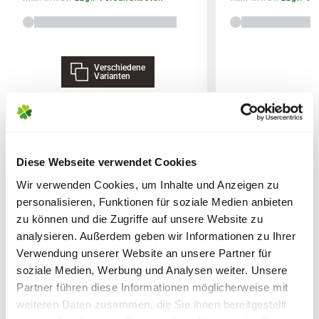
Reifezeiten
variieren.
4,0 % N Gesamtstickstoff
6,0% K2O Gesamtkaliumoxid
Die
Liefergröße
wird zusätzlich durch
Verschiedene
Lieferhinweise
Ausgangsstoffe
saisonale Formschnitte beeinflusst,
Varianten
Pflanzliche Stoffe aus der Lebens-, Genuss-
welche in den Gärtnereien durchgeführt
und Futtermittelherstellung (100%)
werden. Die am Produkt angegebene
Liefergröße entspricht der Höhe ohne
Topf oder dem Topfvolumen.
Nebenbestandteile
WEITERE PRODUKTE
Diese Webseite verwendet Cookies
FOLGENDE VERSANDKOSTEN
Wir verwenden Cookies, um Inhalte und Anzeigen zu
KÖNNEN ENTSTEHEN
0,7 % S wasserlöslicher Schwefel
personalisieren, Funktionen für soziale Medien anbieten
2,5 % Na wasserlösliches Natrium
zu können und die Zugriffe auf unsere Website zu
PAKETVERSAND
48 % organische Substanz
analysieren. Außerdem geben wir Informationen zu Ihrer
6,95€
für Standardpakete (z.B.Dünger oder
Verwendung unserer Website an unsere Partner für
Zubehör)
Sicherheitsdatenblatt
soziale Medien, Werbung und Analysen weiter. Unsere
7,95€
für größere Pakete (z.B. Pflanzen oder
Partner führen diese Informationen möglicherweise mit
Erde)
weiteren Daten zusammen, die Sie ihnen bereitgestellt