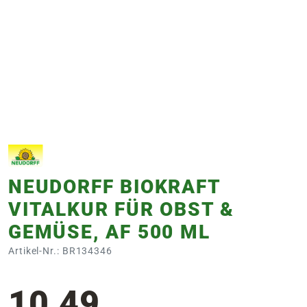
e
 Öffnungszeiten
 Öffnungszeiten
n
en
NEUDORFF BIOKRAFT
VITALKUR FÜR OBST &
GEMÜSE, AF 500 ML
Artikel-Nr.: BR134346
10,49