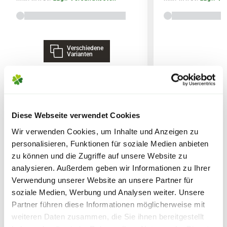
Reifezeiten
variieren.
Die
Liefergröße
wird zusätzlich durch
Verschiedene
Lieferhinweise
saisonale Formschnitte beeinflusst,
Varianten
welche in den Gärtnereien durchgeführt
werden. Die am Produkt angegebene
Liefergröße entspricht der Höhe ohne
Topf oder dem Topfvolumen.
WEITERE PRODUKTE
Diese Webseite verwendet Cookies
FOLGENDE VERSANDKOSTEN
Wir verwenden Cookies, um Inhalte und Anzeigen zu
KÖNNEN ENTSTEHEN
personalisieren, Funktionen für soziale Medien anbieten
zu können und die Zugriffe auf unsere Website zu
PAKETVERSAND
analysieren. Außerdem geben wir Informationen zu Ihrer
6,95€
für Standardpakete (z.B.Dünger oder
Verwendung unserer Website an unsere Partner für
Zubehör)
soziale Medien, Werbung und Analysen weiter. Unsere
7,95€
für größere Pakete (z.B. Pflanzen oder
Partner führen diese Informationen möglicherweise mit
Erde)
weiteren Daten zusammen, die Sie ihnen bereitgestellt