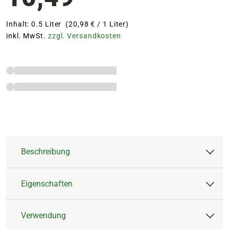
Inhalt: 0.5 Liter (20,98 € / 1 Liter)
inkl. MwSt.
zzgl. Versandkosten
Beschreibung
Eigenschaften
Anwendungsfertige Vitalkur aus
spurenelementreichen Pflanzenextrakten,
Verwendung
Pflanzenhilfsmittel. Vitalisiert schädlings- und
Artikeltyp:
Vitalnahrung