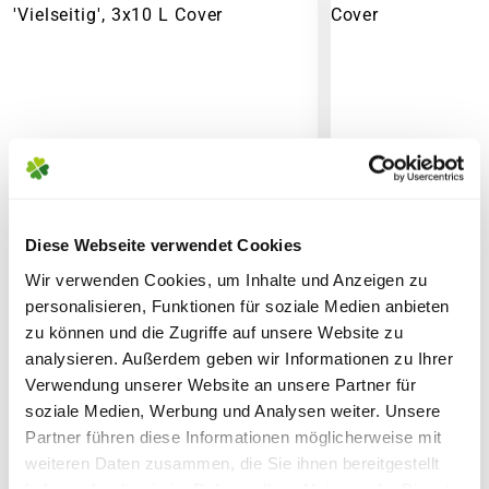
6,95€
für Standardpakete (z.B.Dünger oder
Zubehör)
7,95€
für größere Pakete (z.B. Pflanzen oder
Erde)
SPERRGUTVERSAND
14,95€
SPEDITIONSVERSAND
Diese Webseite verwendet Cookies
29,95€
Wir verwenden Cookies, um Inhalte und Anzeigen zu
personalisieren, Funktionen für soziale Medien anbieten
zu können und die Zugriffe auf unsere Website zu
FLORAGARD Bio-Blumenerde
FLORAGARD Blu
analysieren. Außerdem geben wir Informationen zu Ihrer
'Vielseitig', 3x10 L
L
Verwendung unserer Website an unsere Partner für
soziale Medien, Werbung und Analysen weiter. Unsere
21,99
5,50
Partner führen diese Informationen möglicherweise mit
weiteren Daten zusammen, die Sie ihnen bereitgestellt
inkl. MwSt.
zzgl. Versandkosten
inkl. MwSt.
zzgl. V
haben oder die sie im Rahmen Ihrer Nutzung der Dienste