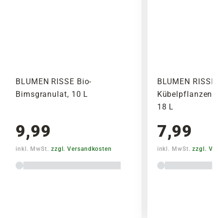
BLUMEN RISSE Bio-
BLUMEN RISSE 
Bimsgranulat, 10 L
Kübelpflanzenerd
18 L
9,99
7,99
inkl. MwSt.
zzgl. Versandkosten
inkl. MwSt.
zzgl. V