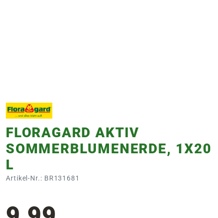
e
 Öffnungszeiten
 Öffnungszeiten
n
en
FLORAGARD AKTIV
SOMMERBLUMENERDE, 1X20
L
Artikel-Nr.: BR131681
9,99