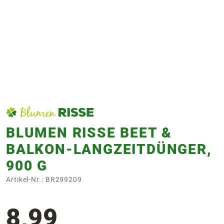
e
 Öffnungszeiten
 Öffnungszeiten
n
en
BLUMEN RISSE BEET &
BALKON-LANGZEITDÜNGER,
900 G
Artikel-Nr.: BR299209
8,99