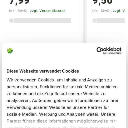
7,99
9,50
Blähton als unterste Schicht
Reifezeiten
variieren.
Blüten fördern: Nicht zu eng pflanzen und
inkl. MwSt.
zzgl. Versandkosten
inkl. MwSt.
zzgl. V
regelmäßig welke Blüten entfernen
Die
Liefergröße
wird zusätzlich durch
Standort: sonnig
Lieferhinweise
saisonale Formschnitte beeinflusst,
Erde:
welche in den Gärtnereien durchgeführt
Blumen Risse Beet-& Balkonerde
werden. Die am Produkt angegebene
Liefergröße entspricht der Höhe ohne
Topf oder dem Topfvolumen.
FOLGENDE VERSANDKOSTEN
Diese Webseite verwendet Cookies
KÖNNEN ENTSTEHEN
WEITERE PRODUKTE
Wir verwenden Cookies, um Inhalte und Anzeigen zu
personalisieren, Funktionen für soziale Medien anbieten
PAKETVERSAND
zu können und die Zugriffe auf unsere Website zu
6,95€
für Standardpakete (z.B.Dünger oder
analysieren. Außerdem geben wir Informationen zu Ihrer
Zubehör)
Verwendung unserer Website an unsere Partner für
7,95€
für größere Pakete (z.B. Pflanzen oder
soziale Medien, Werbung und Analysen weiter. Unsere
Erde)
Partner führen diese Informationen möglicherweise mit
weiteren Daten zusammen, die Sie ihnen bereitgestellt