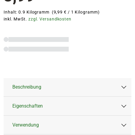
Inhalt: 0.9 Kilogramm (9,99 € / 1 Kilogramm)
inkl. MwSt.
zzgl. Versandkosten
Beschreibung
Eigenschaften
Mit dem BLUMEN RISSE Beet & Balkon-
Langzeitdünger versorgst Du Deine Balkon-,
Verwendung
Beet- und Kübelpflanzen zuverlässig über die
Artikeltyp:
Feststoffdünger