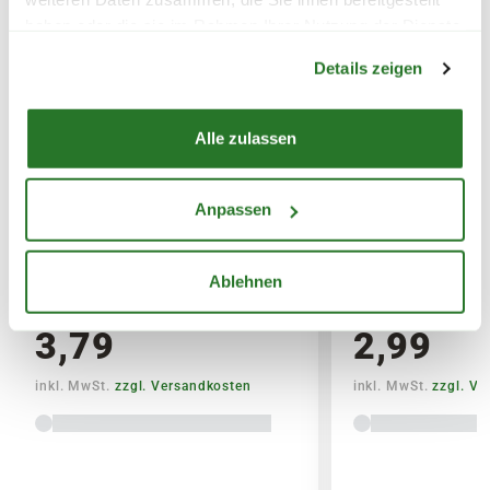
SPERRGUTVERSAND
haben oder die sie im Rahmen Ihrer Nutzung der Dienste
Warenkorb lädt
gesammelt haben.
14,95€
Details zeigen
SPEDITIONSVERSAND
Alle zulassen
29,95€
Anpassen
BLUMEN RISSE Bio-
BLUMEN RISSE 
Universaldünger, 1 L
Düngestäbchen,
Ablehnen
3,79
2,99
inkl. MwSt.
zzgl. Versandkosten
inkl. MwSt.
zzgl. V