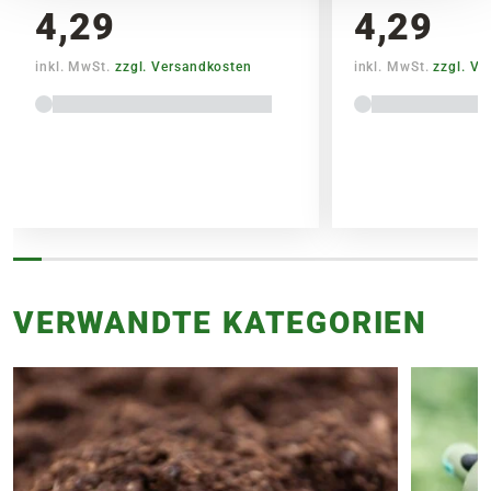
4,29
4,29
SPEDITIONSVERSAND
inkl. MwSt.
zzgl. Versandkosten
inkl. MwSt.
zzgl. V
29,95€
VERWANDTE KATEGORIEN