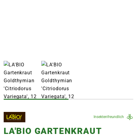
e
 Öffnungszeiten
 Öffnungszeiten
n
en
Insektenfreundlich
LA'BIO GARTENKRAUT