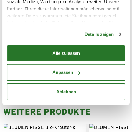
soziale Medien, Werbung und Analysen weiter. Unsere
FLORAGARD Anzuchterde
BLUMEN RISSE B
Partner führen diese Informationen möglicherweise mit
'Professional LightMix', 1x20
Aussaaterde, tor
weiteren Daten zusammen, die Sie ihnen bereitgestellt
L
haben oder die sie im Rahmen Ihrer Nutzung der Dienste
Warenkorb lädt
9,99
3,99
gesammelt haben.
Details zeigen
inkl. MwSt.
zzgl. Versandkosten
inkl. MwSt.
zzgl. V
Alle zulassen
Anpassen
Ablehnen
WEITERE PRODUKTE