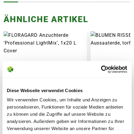
Topf oder dem Topfvolumen.
FOLGENDE VERSANDKOSTEN
ÄHNLICHE ARTIKEL
KÖNNEN ENTSTEHEN
PAKETVERSAND
6,95€
für Standardpakete (z.B.Dünger oder
Zubehör)
7,95€
für größere Pakete (z.B. Pflanzen oder
Erde)
SPERRGUTVERSAND
Diese Webseite verwendet Cookies
14,95€
Wir verwenden Cookies, um Inhalte und Anzeigen zu
personalisieren, Funktionen für soziale Medien anbieten
SPEDITIONSVERSAND
zu können und die Zugriffe auf unsere Website zu
analysieren. Außerdem geben wir Informationen zu Ihrer
29,95€
Verwendung unserer Website an unsere Partner für