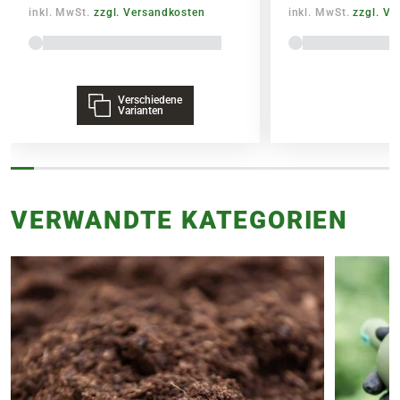
inkl. MwSt.
zzgl. Versandkosten
inkl. MwSt.
zzgl. V
Verschiedene
Varianten
VERWANDTE KATEGORIEN