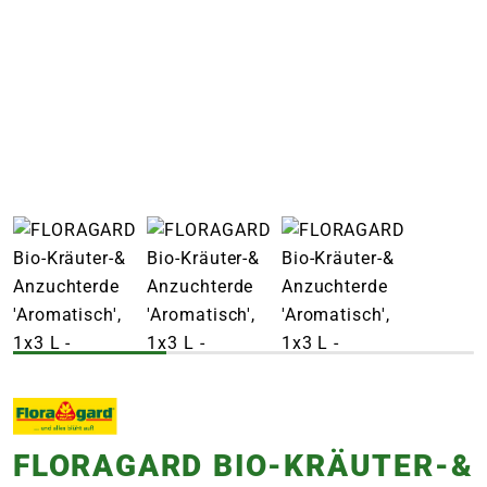
e
 Öffnungszeiten
 Öffnungszeiten
n
en
FLORAGARD BIO-KRÄUTER-&